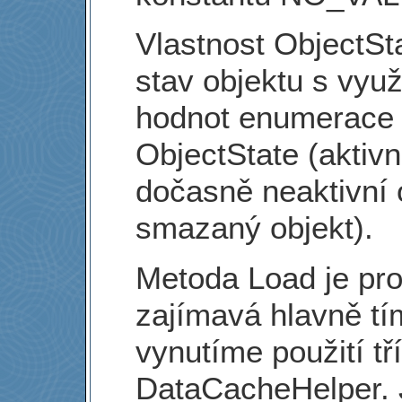
Vlastnost ObjectSt
stav objektu s využ
hodnot enumerace
ObjectState (aktivn
dočasně neaktivní 
smazaný objekt).
Metoda Load je pr
zajímavá hlavně tím
vynutíme použití tř
DataCacheHelper. 