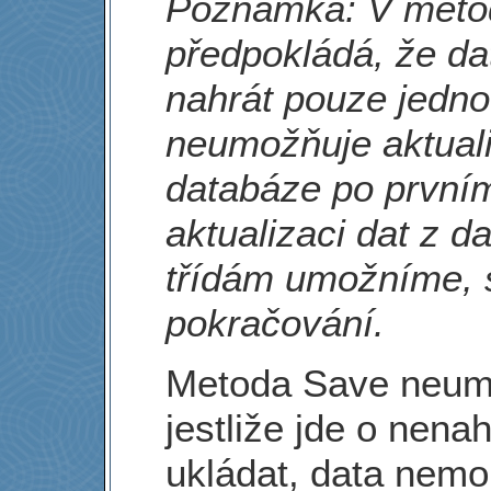
Poznámka: V meto
předpokládá, že da
nahrát pouze jedn
neumožňuje aktuali
databáze po prvním
aktualizaci dat z 
třídám umožníme, 
pokračování.
Metoda Save neumo
jestliže jde o nena
ukládat, data nemo