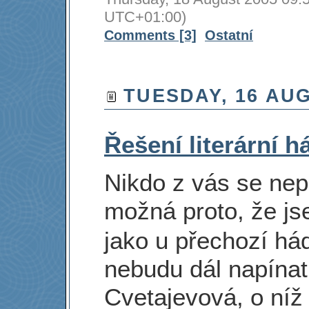
UTC+01:00)
Comments [3]
Ostatní
TUESDAY, 16 AUG
Řešení literární h
Nikdo z vás se nep
možná proto, že j
jako u přechozí há
nebudu dál napínat
Cvetajevová, o níž