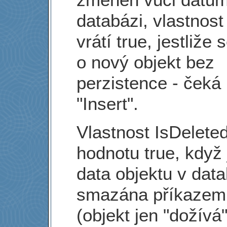
databázi, vlastnos
vrátí true, jestliže 
o nový objekt bez
perzistence - čeká
"Insert".
Vlastnost IsDelete
hodnotu true, když 
data objektu v data
smazána příkazem
(objekt jen "dožívá"