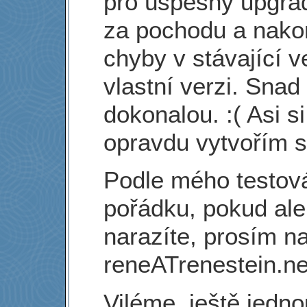
pro úspěšný upgrad
za pochodu a nako
chyby v stávající v
vlastní verzi. Snad
dokonalou. :( Asi s
opravdu vytvořím 
Podle mého testová
pořádku, pokud ale
narazíte, prosím n
reneATrenestein.ne
Viléme, ještě jedn