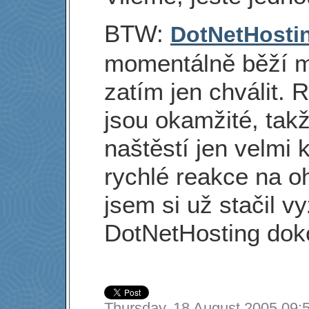
BTW:
DotNetHosti
momentálně běží 
zatím jen chválit. 
jsou okamžité, tak
naštěstí jen velmi 
rychlé reakce na o
jsem si už stačil v
DotNetHosting doko
Thursday, 18 August 2005 09:5