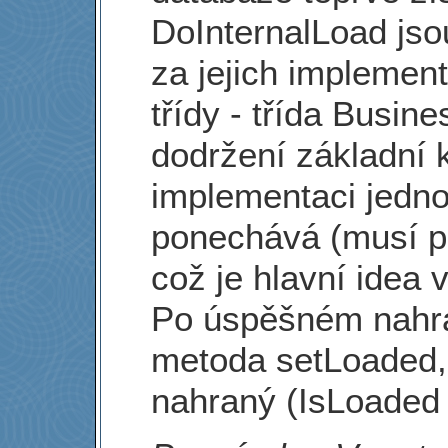
DoInternalLoad jsou
za jejich implemen
třídy - třída Busi
dodržení základní k
implementaci jedno
ponechává (musí p
což je hlavní idea
Po úspěšném nahrán
metoda setLoaded, 
nahraný (IsLoaded 