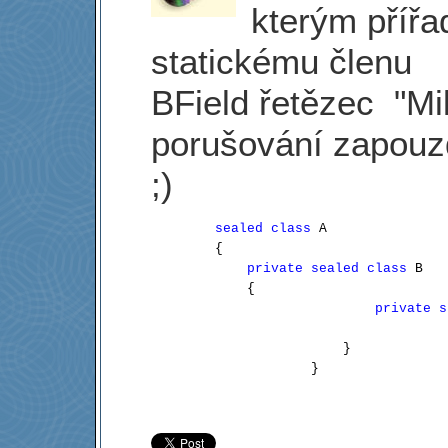
kterým přířa
statickému členu
BField řetězec "Mi
porušování zapouz
;)
sealed
class
 A

        {

private
sealed
class
 B

            {                    

private
s
                        }
