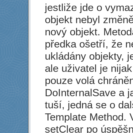
jestliže jde o vym
objekt nebyl změn
nový objekt. Metoda
předka ošetří, že 
ukládány objekty, j
ale uživatel je nij
pouze volá chráněn
DoInternalSave a ja
tuší, jedná se o dal
Template Method. V
setClear po úspěšn