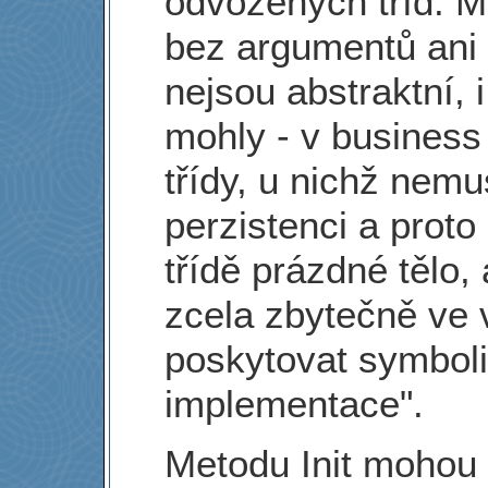
odvozených tříd. 
bez argumentů ani
nejsou abstraktní, 
mohly - v busines
třídy, u nichž nem
perzistenci a prot
třídě prázdné tělo
zcela zbytečně ve 
poskytovat symbol
implementace".
Metodu Init mohou 