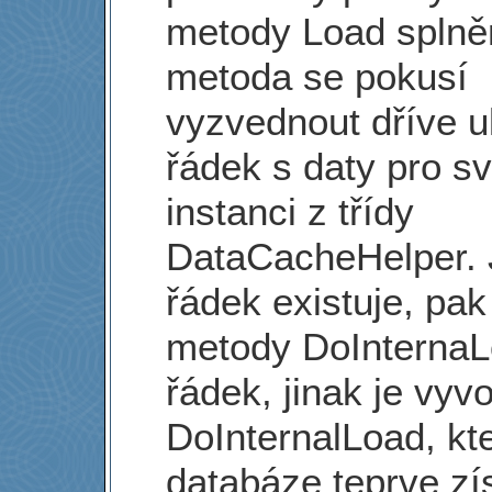
metody Load splně
metoda se pokusí
vyzvednout dříve u
řádek s daty pro s
instanci z třídy
DataCacheHelper. J
řádek existuje, pak
metody DoInternaLo
řádek, jinak je vy
DoInternalLoad, kt
databáze teprve zí