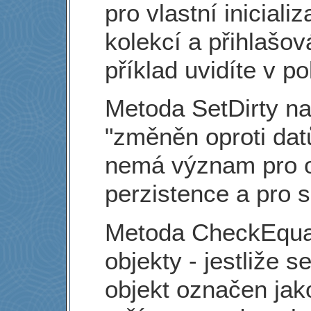
pro vlastní iniciali
kolekcí a přihlašová
příklad uvidíte v p
Metoda SetDirty na
"změněn oproti dat
nemá význam pro o
perzistence a pro 
Metoda CheckEqua
objekty - jestliže s
objekt označen jak