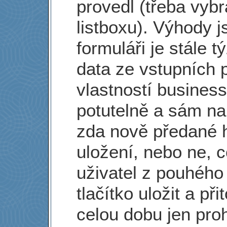
provedl (třeba vybr
listboxu). Výhody 
formuláři je stále t
data ze vstupních 
vlastností business 
potutelně a sám na 
zda nově předané 
uložení, nebo ne, 
uživatel z pouhého
tlačítko uložit a při
celou dobu jen proh