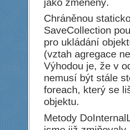
jako změněný.
Chráněnou statick
SaveCollection pou
pro ukládání objek
(vztah agregace n
Výhodou je, že v o
nemusí být stále st
foreach, který se l
objektu.
Metody DoInternal
jsme již zmiňovaly 