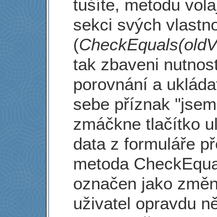
tušíte, metodu vola
sekci svých vlastno
(
CheckEquals(oldV
tak zbaveni nutnos
porovnání a ukláda
sebe příznak "jsem
zmáčkne tlačítko ul
data z formuláře p
metoda CheckEquals
označen jako změn
uživatel opravdu n