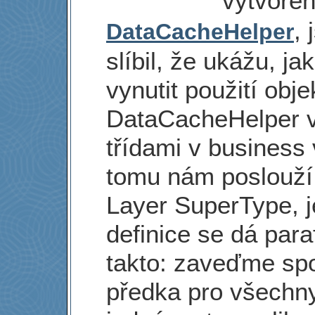
vytvoře
,
DataCacheHelper
slíbil, že ukážu, jak
vynutit použití obje
DataCacheHelper 
třídami v business 
tomu nám poslouží
Layer SuperType, 
definice se dá para
takto: zaveďme sp
předka pro všechny