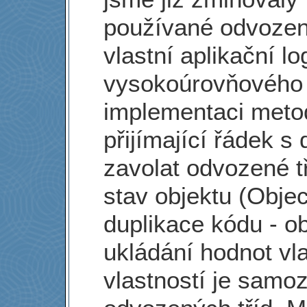
používané odvozen
vlastní aplikační l
vysokoúrovňového
implementaci meto
přijímající řádek s
zavolat odvozené tří
stav objektu (Obje
duplikace kódu - o
ukládání hodnot vl
vlastností je samoz