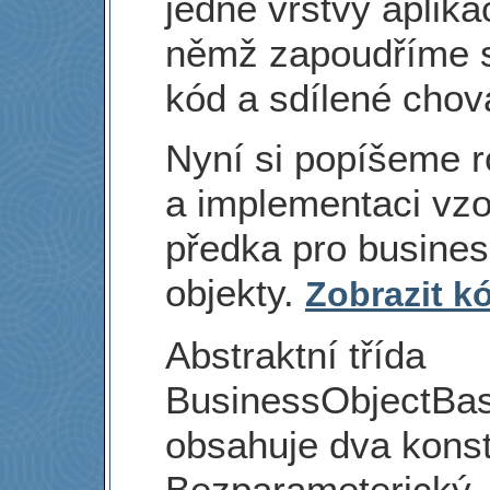
jedné vrstvy aplika
němž zapoudříme 
kód a sdílené chov
Nyní si popíšeme r
a implementaci vz
předka pro busine
objekty.
Zobrazit k
Abstraktní třída
BusinessObjectBa
obsahuje dva konst
Bezparameterický