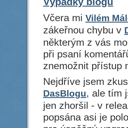
Výpadky blogu
Včera mi
Vilém Má
zákeřnou chybu v
některým z vás mo
při psaní komentářů
znemožnit přístup 
Nejdříve jsem zkusi
, ale tím
DasBlogu
jen zhoršil - v rel
popsána asi je pol