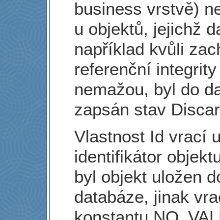
business vrstvě) n
u objektů, jejichž d
například kvůli za
referenční integrity
nemažou, byl do d
zapsán stav Disca
Vlastnost Id vrací 
identifikátor objektu
byl objekt uložen d
databáze, jinak vra
konstantu NO_VAL