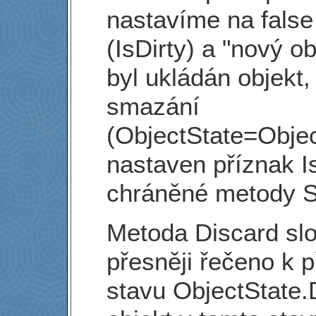
nastavíme na false
(IsDirty) a "nový ob
byl ukládán objekt,
smazání
(ObjectState=Objec
nastaven příznak I
chráněné metody Se
Metoda Discard slo
přesněji řečeno k 
stavu ObjectState.