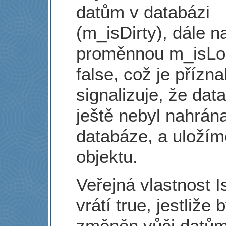
datům v databázi
(m_isDirty), dále 
proměnnou m_isLo
false, což je přízna
signalizuje, že dat
ještě nebyl nahrán
databáze, a uložíme
objektu.
Veřejná vlastnost I
vrátí true, jestliže 
změněn vůči datům