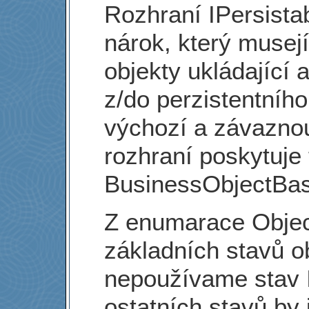
Rozhraní IPersista
nárok, který musej
objekty ukládající 
z/do perzistentního
výchozí a závazno
rozhraní poskytuje 
BusinessObjectBa
Z enumarace Object
základních stavů o
nepoužívame stav 
ostatních stavů by 