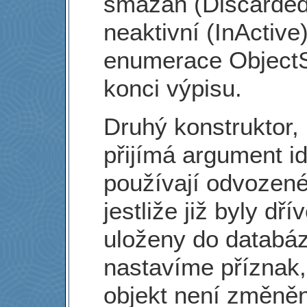
smazán (Discarded
neaktivní (InActive)
enumerace ObjectS
konci výpisu.
Druhý konstruktor, 
přijímá argument id
používají odvozené
jestliže již byly dří
uloženy do databá
nastavíme příznak,
objekt není změněn