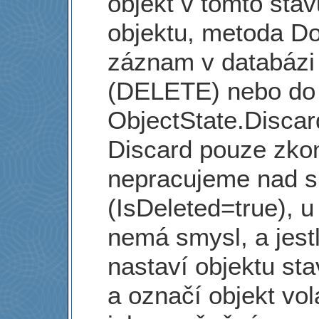
objekt v tomto stav
objektu, metoda D
záznam v databázi
(DELETE) nebo do 
ObjectState.Disca
Discard pouze zkon
nepracujeme nad 
(IsDeleted=true), 
nemá smysl, a jestl
nastaví objektu st
a označí objekt vo