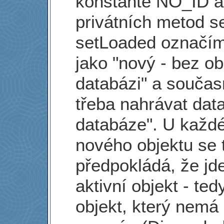
konstantě NO_ID a
privátních metod 
setLoaded označím
jako "nový - bez o
databázi" a součas
třeba nahrávat dat
databáze". U každ
nového objektu se 
předpokládá, že jd
aktivní objekt - ted
objekt, který nemá