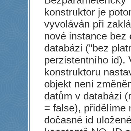
konstruktor je pot
vyvoláván při zakl
nové instance bez 
databázi ("bez plat
perzistentního id).
konstruktoru nasta
objekt není změněn
datům v databázi (
= false), přidělíme
dočasné id uložené