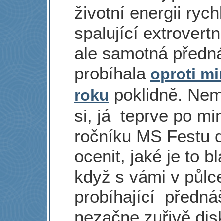
životní energii rych
spalující extrovert
ale samotná předn
probíhala
oproti m
poklidně. Nem
roku
si, já teprve po m
ročníku MS Festu 
ocenit, jaké je to b
když s vámi v půlc
probíhající předná
nezačne zuřivě dis