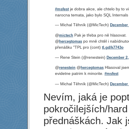
je dobra akce, ale chtelo by to v
#msfest
narocna temata, jako bylo SQL Internals
— Michal Těhník (@MicTech)
December 
@
Pak je třeba pro ně hlasovat.
mictech
@
po mně chtěl i nabídnuto
hercegtomas
přenášku "TPL pro (cont)
tl.gd/k7743o
— Rene Stein (@renestein)
December 2,
@
@
Hlasoval jsem
renestein
hercegtomas
evidetne patrim k minorite.
#msfest
— Michal Těhník (@MicTech)
December 
Nevím, jaká je pop
pokročilejších/hard
přednáškách. Jak 