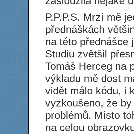
zasloužila nějaké 
P.P.P.S. Mrzí mě j
přednáškách větši
na této přednášce 
Studiu zvětšil přes
Tomáš Herceg na pr
výkladu mě dost má
vidět málo kódu, i
vyzkoušeno, že by 
problémů. Místo t
na celou obrazovku