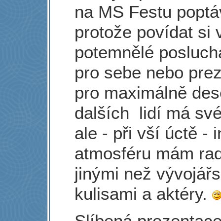
na MS Festu poptá
protože povídat si 
potemnělé posluch
pro sebe nebo pre
pro maximálně des
dalších lidí má své
ale - při vší úctě - 
atmosféru mám rad
jinými než vývojář
kulisami a aktéry.
Slíbená prezentace