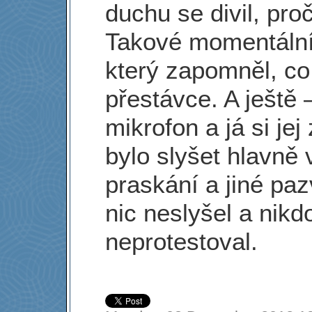
duchu se divil, proč
Takové momentální
který zapomněl, co
přestávce. A ještě 
mikrofon a já si jej
bylo slyšet hlavně
praskání a jiné pa
nic neslyšel a nik
neprotestoval.