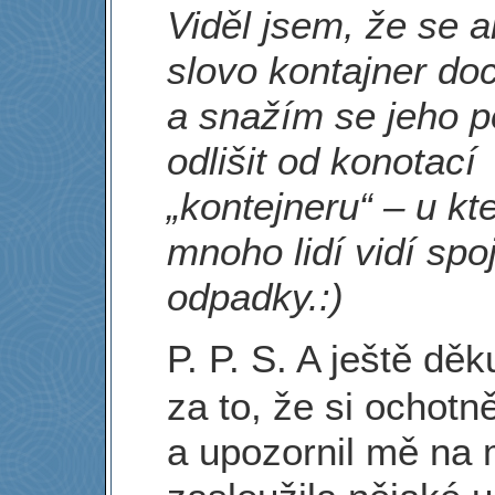
Viděl jsem, že se 
slovo kontajner doc
a snažím se jeho p
odlišit od konotací
„kontejneru“ – u kt
mnoho lidí vidí spoj
odpadky.:)
P. P. S. A ještě dě
za to, že si ochotn
a upozornil mě na m