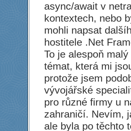
async/await v netr
kontextech, nebo 
mohli napsat další
hostitele .Net Fra
To je alespoň malý
témat, která mi jso
protože jsem pod
vývojářské specialit
pro různé firmy u n
zahraničí. Nevím, 
ale byla po těchto