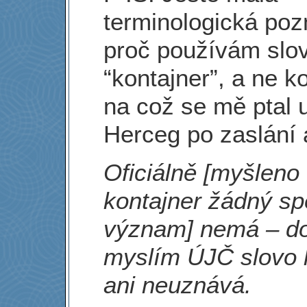
terminologická po
proč používám slo
“kontajner”, a ne ko
na což se mě ptal
Herceg po zaslání 
Oficiálně [myšleno
kontajner žádný sp
význam] nemá – d
myslím ÚJČ slovo 
ani neuznává.