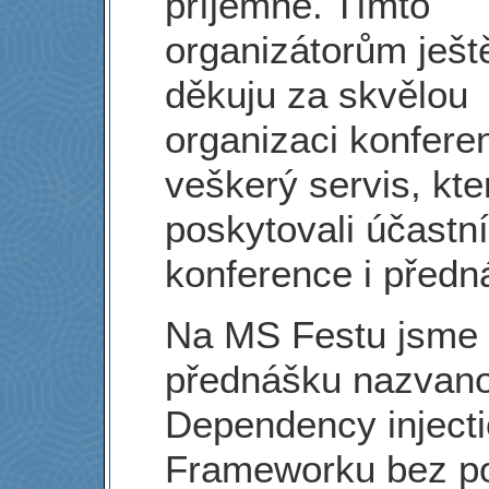
příjemně. Tímto
organizátorům ješt
děkuju za skvělou
organizaci konfere
veškerý servis, kte
poskytovali účastn
konference i předn
Na MS Festu jsme
přednášku nazvan
Dependency injecti
Frameworku bez po