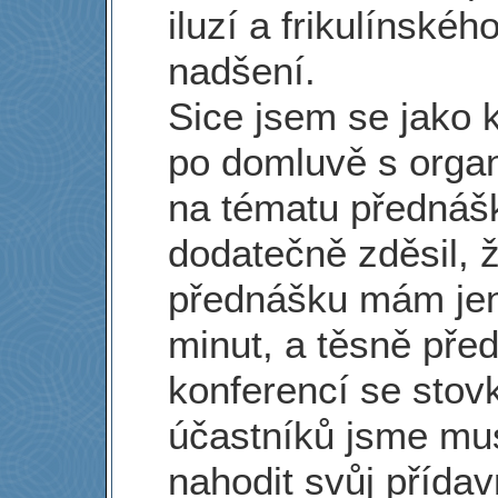
iluzí a frikulínskéh
nadšení.
Sice jsem se jako 
po domluvě s organ
na tématu přednáš
dodatečně zděsil, 
přednášku mám je
minut, a těsně pře
konferencí se stov
účastníků jsme mu
nahodit svůj přídav