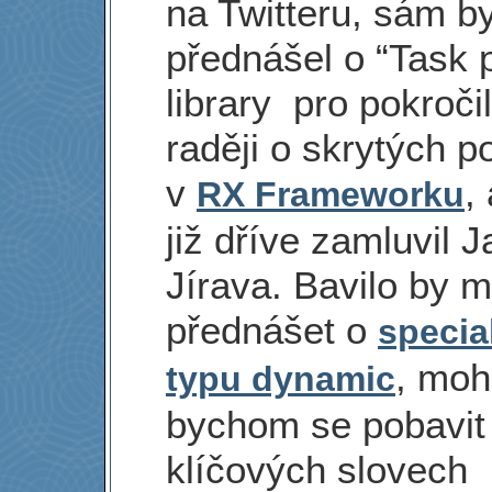
na Twitteru, sám by
přednášel o “Task p
library pro pokročil
raději o skrytých 
v
,
RX Frameworku
již dříve zamluvil J
Jírava. Bavilo by 
přednášet o
specia
, moh
typu dynamic
bychom se pobavit
klíčových slovech