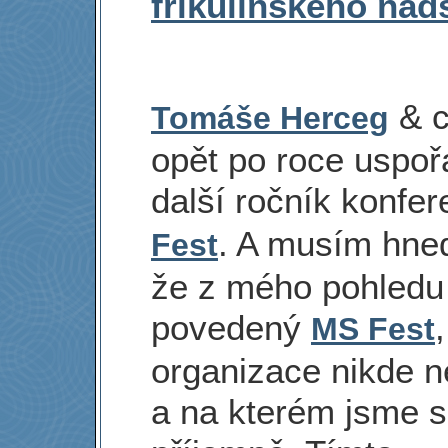
frikulínského nad
& 
Tomáše Herceg
opět po roce uspoř
další ročník konfe
. A musím hne
Fest
že z mého pohledu
povedený
MS Fest
organizace nikde n
a na kterém jsme se