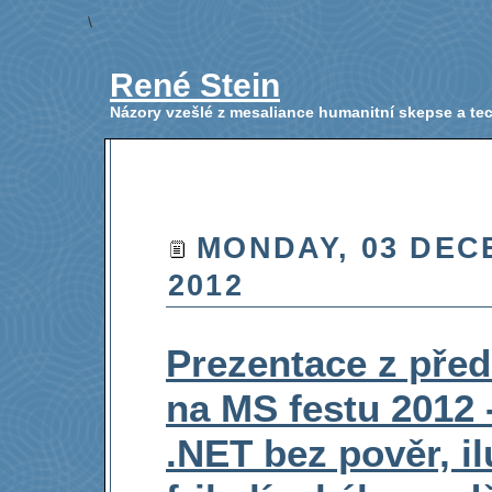
\
René Stein
Názory vzešlé z mesaliance humanitní skepse a t
MONDAY, 03 DEC
2012
Prezentace z pře
na MS festu 2012 -
.NET bez pověr, il