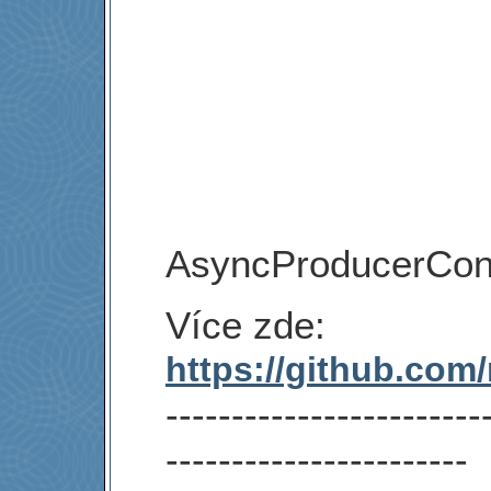
AsyncProducerCon
Více zde:
https://github.com
------------------------
-----------------------