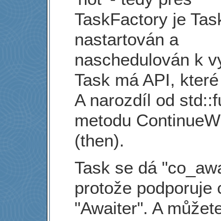
TaskFactory je Tas
nastartován a
naschedulován k vy
Task má API, které
A narozdíl od std::
metodu ContinueW
(then).
Task se dá "co_awa
protože podporuje 
"Awaiter". A můžet