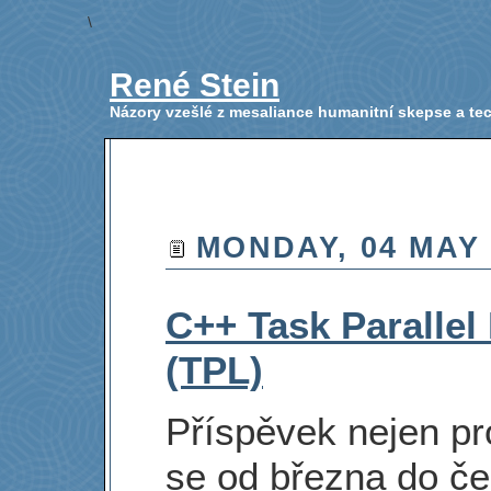
\
René Stein
Názory vzešlé z mesaliance humanitní skepse a t
MONDAY, 04 MAY 
C++ Task Parallel 
(TPL)
Příspěvek nejen pro
se od března do č