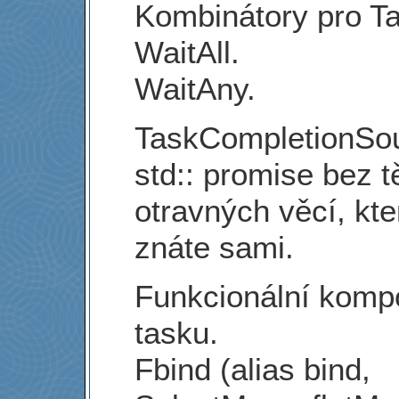
Kombinátory pro Ta
WaitAll.
WaitAny.
TaskCompletionSo
std:: promise bez t
otravných věcí, kte
znáte sami.
Funkcionální komp
tasku.
Fbind (alias bind,