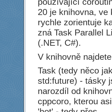
používající corout
20 je knihovna, ve 
rychle zorientuje k
zná Task Parallel L
(.NET, C#).
V knihovně najdete
Task (tedy něco ja
std:future) - tásky 
narozdíl od knihov
cppcoro, kterou asi
'hot' - tedy přes