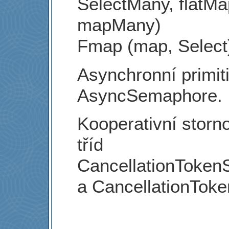
SelectMany, flatMa
mapMany)
Fmap (map, Select
Asynchronní primiti
AsyncSemaphore.
Kooperativní storn
tříd
CancellationToken
a CancellationToke