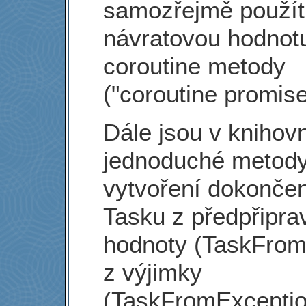
samozřejmě použít
návratovou hodnot
coroutine metody
("coroutine promise
Dále jsou v knihov
jednoduché metody
vytvoření dokonče
Tasku z předpřipra
hodnoty (TaskFrom
z výjimky
(TaskFromExceptio