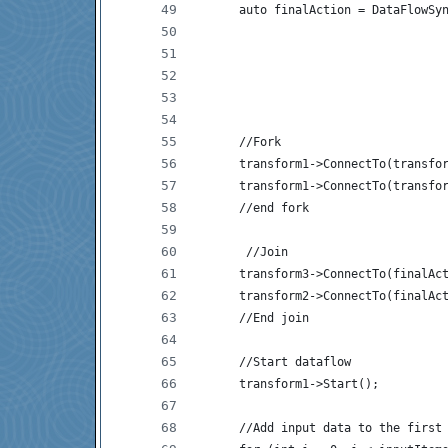
      auto finalAction = DataFlowSy
                                   
                                   
                                   
                                   
                                   
      //Fork
      transform1->ConnectTo(transfo
      transform1->ConnectTo(transfo
      //end fork
       //Join
      transform3->ConnectTo(finalAc
      transform2->ConnectTo(finalAc
      //End join
      //Start dataflow
      transform1->Start();
      //Add input data to the first