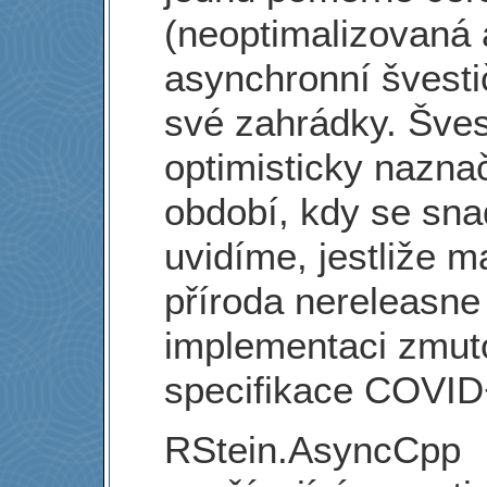
(neoptimalizovaná 
asynchronní švesti
své zahrádky. Šves
optimisticky naznač
období, kdy se sna
uvidíme, jestliže 
příroda nereleasne
implementaci zmu
specifikace COVID
RStein.AsyncCpp