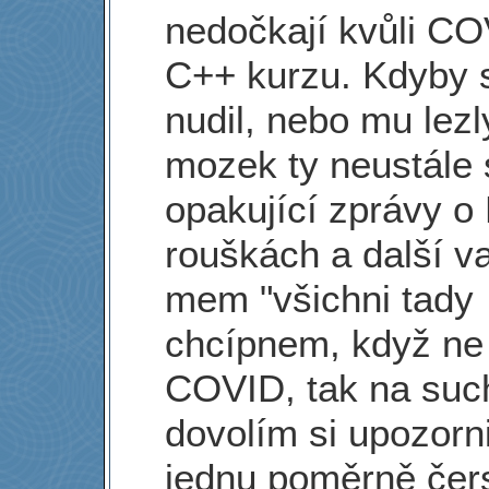
nedočkají kvůli C
C++ kurzu. Kdyby 
nudil, nebo mu lezl
mozek ty neustále 
opakující zprávy o 
rouškách a další v
mem "všichni tady
chcípnem, když ne
COVID, tak na suc
dovolím si upozorni
jednu poměrně čer