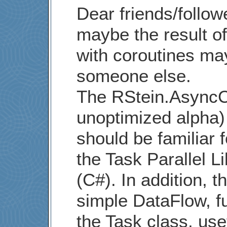
Dear friends/follow
maybe the result o
with coroutines may
someone else.
The RStein.AsyncCp
unoptimized alpha) 
should be familiar
the Task Parallel L
(C#). In addition, t
simple DataFlow, f
the Task class, use