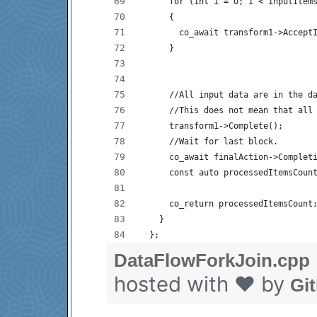
      for (int i = 0; i < inputItem
      {
        co_await transform1->Accept
      }
      //All input data are in the d
      //This does not mean that all
      transform1->Complete();
      //Wait for last block.
      co_await finalAction->Complet
      const auto processedItemsCoun
      co_return processedItemsCount
    }
  };
DataFlowForkJoin.cpp
hosted with ❤ by
Gi