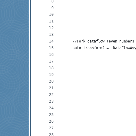
                                   
                                   
                                   
                                   
                                   
      //Fork dataflow (even numbers
      auto transform2 =  DataFlowAs
                                   
                                   
                                   
                                   
                                   
                                   
                                   
                                   
                                   
                                   
                                   
                                   
                                   