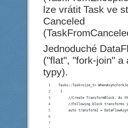
lze vrátit Task ve s
Canceled
(TaskFromCancele
Jednoduché DataF
("flat", "fork-join" a
typy).
 Tasks::Task<size_t> WhenAsyncForkJ
  {
      //Create TransformBlock. As t
      //Following block transforms 
      auto transform1 = DataFlowAsy
                                   
                                   