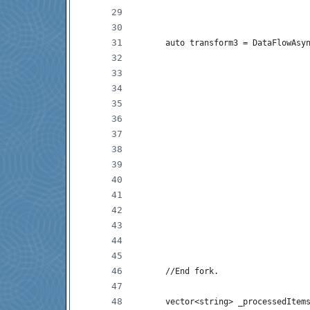
                                   
      auto transform3 = DataFlowAsy
                                   
                                   
                                   
                                   
                                   
                                   
                                   
                                   
                                   
                                   
                                   
                                   
                                   
                                   
      //End fork.
      vector<string> _processedItem