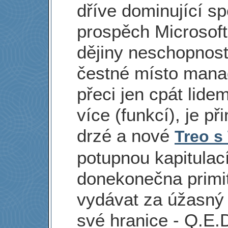
dříve dominující sp
prospěch Microsof
dějiny neschopnosti
čestné místo mana
přeci jen cpát lide
více (funkcí), je 
drzé a nové
Treo s
potupnou kapitulací
donekonečna primi
vydávat za úžasný 
své hranice - Q.E.