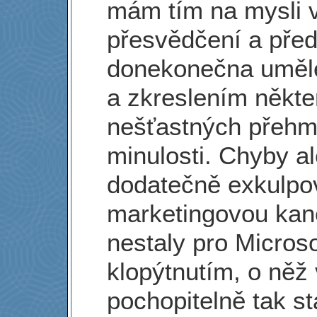
mám tím na mysli 
přesvědčení a před
donekonečna uměle
a zkreslením někte
nešťastných přehma
minulosti. Chyby al
dodatečně exkulpo
marketingovou kan
nestaly pro Micros
klopýtnutím, o něž 
pochopitelně tak st