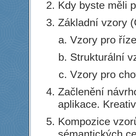
Kdy byste měli 
Základní vzory 
Vzory pro říze
Strukturální v
Vzory pro cho
Začlenění návrh
aplikace. Kreati
Kompozice vzorů
sémantických ce