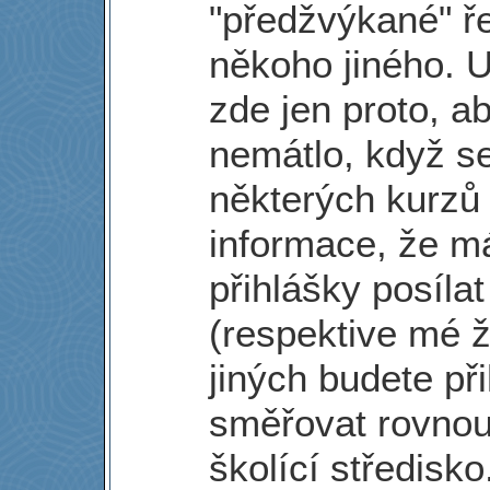
"předžvýkané" ř
někoho jiného. 
zde jen proto, a
nemátlo, když s
některých kurzů 
informace, že m
přihlášky posíla
(respektive mé ž
jiných budete př
směřovat rovnou
školící středisko