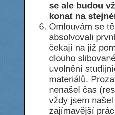
se ale budou v
konat na stejné
Omlouvám se tě
absolvovali prvn
čekají na již po
dlouho slibovan
uvolnění studijn
materiálů. Proz
nenašel čas (res
vždy jsem našel
zajímavější práci