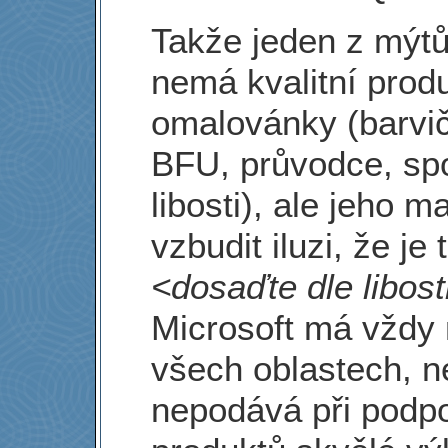
Takže jeden z mýtů
nemá kvalitní produ
omalovánky (barvičk
BFU, průvodce, spo
libosti), ale jeho 
vzbudit iluzi, že j
<dosaďte dle libost
Microsoft má vždy 
všech oblastech, n
nepodává při podpo