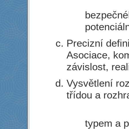
bezpečnéh
potenciál
Precizní defin
Asociace, ko
závislost, rea
Vysvětlení roz
třídou a rozhr
typem a 