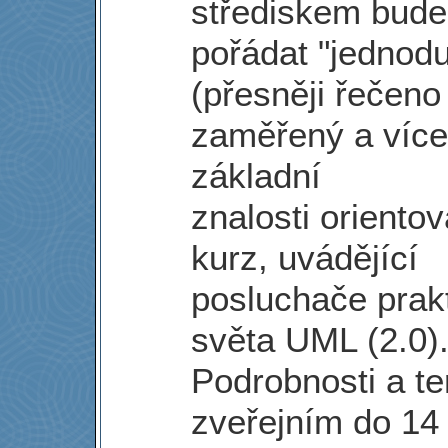
střediskem bud
pořádat "jednodu
(přesněji řečeno 
zaměřený a více
základní
znalosti oriento
kurz, uvádějící
posluchače prak
světa UML (2.0)
Podrobnosti a t
zveřejním do 14