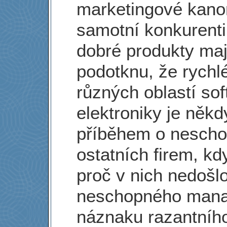
marketingové kano
samotní konkurenti,
dobré produkty mají
podotknu, že rychl
různých oblastí sof
elektroniky je něk
příběhem o neschopn
ostatních firem, kd
proč v nich nedošlo
neschopného mana
náznaku razantního