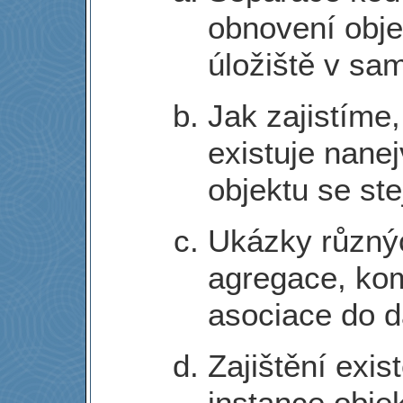
obnovení obje
úložiště v sa
Jak zajistíme
existuje nane
objektu se ste
Ukázky různý
agregace, kom
asociace do d
Zajištění exi
instance obje