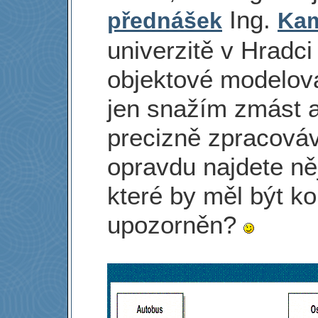
Ing.
přednášek
Kam
univerzitě v Hradci
objektové modelová
jen snažím zmást a
precizně zpracová
opravdu najdete ně
které by měl být k
upozorněn?