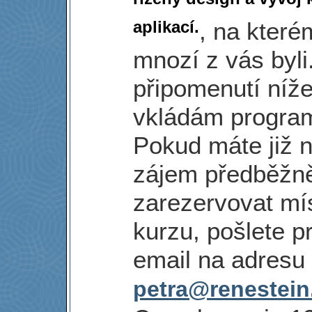
řízený design a vývoj 
aplikací.
, na kterém
mnozí z vás byli
připomenutí níž
vkládám program
Pokud máte již n
zájem předběžně
zarezervovat mí
kurzu, pošlete p
email na adresu
petra@renestein