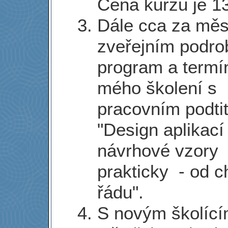
Cena kurzu je 1
Dále cca za měs
zveřejním podro
program a termí
mého školení s
pracovním podti
"Design aplikací
návrhové vzory
prakticky - od 
řádu".
S novým školíc