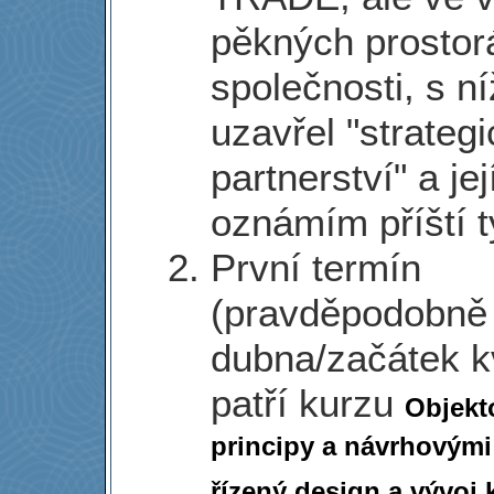
pěkných prostorá
společnosti, s n
uzavřel "strateg
partnerství" a je
oznámím příští t
První termín
(pravděpodobně
dubna/začátek k
patří kurzu
Objekt
principy a návrhovými