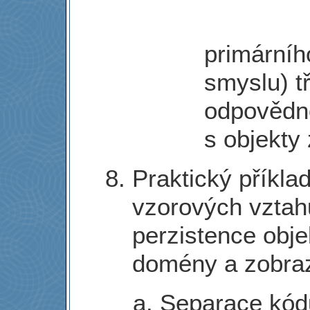
primárníh
smyslu) tř
odpovědn
s objekty 
Praktický příkl
vzorových vztah
perzistence obj
domény a zobra
Separace kódu