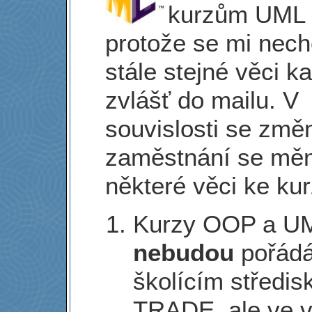
kurzům UML 
protože se mi nech
stále stejné věci 
zvlášť do mailu. V
souvislosti se změ
zaměstnání se měn
některé věci ke ku
Kurzy OOP a UM
nebudou
pořádá
školícím středis
TRADE, ale ve v