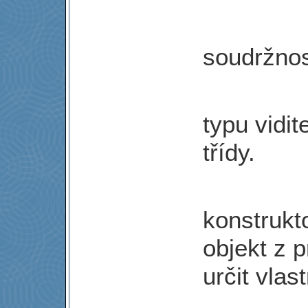
soudržnos
typu vidit
třídy.
konstrukt
objekt z
určit vlas