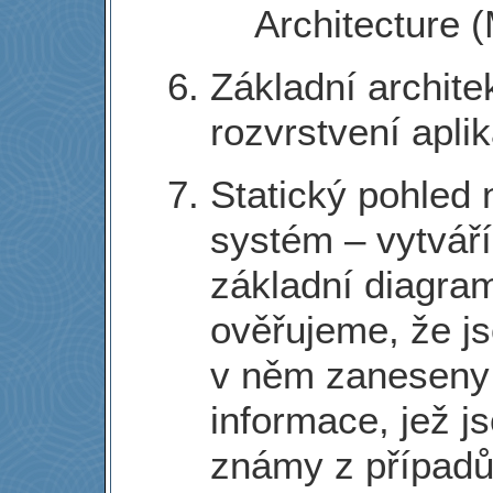
Architecture 
Základní archite
rozvrstvení apli
Statický pohled 
systém – vytvář
základní diagram
ověřujeme, že j
v něm zaneseny
informace, jež j
známy z případů 