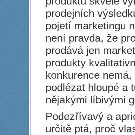
produktů skvělé vý
prodejních výsledk
pojetí marketingu n
není pravda, že pr
prodává jen market
produkty kvalitativ
konkurence nemá, 
podlézat hloupé a 
nějakými líbivými g
Podezřívavý a aprio
určitě ptá, proč vl