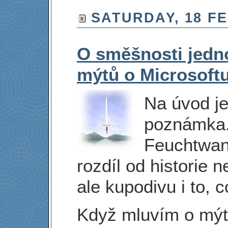
SATURDAY, 18 F
O směšnosti jedno
mýtů o Microsoft
Na úvod je
poznámka.
Feuchtwang
rozdíl od historie n
ale kupodivu i to, c
Když mluvím o mýt