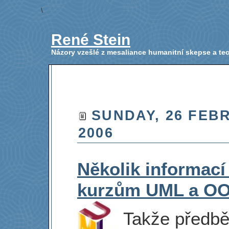
\
René Stein
Názory vzešlé z mesaliance humanitní skepse a t
SUNDAY, 26 FEB
2006
Několik informací
kurzům UML a O
Takže předb