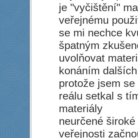
je "vyčištění" ma
veřejnému použit
se mi nechce kvů
špatným zkušen
uvolňovat materi
konáním dalších
protože jsem se
reálu setkal s tí
materiály
neurčené široké
veřejnosti začno