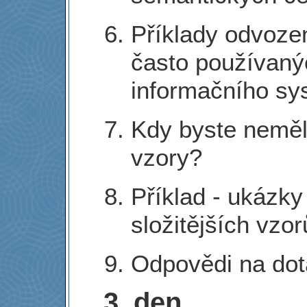
Příklady odvoze
často používaný
informačního sy
Kdy byste neměl
vzory?
Příklad - ukázk
složitějších vzor
Odpovědi na dot
3. den