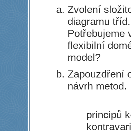
Zvolení složito
diagramu tříd.
Potřebujeme 
flexibilní do
model?
Zapouzdření o
návrh metod.
principů 
kontravar