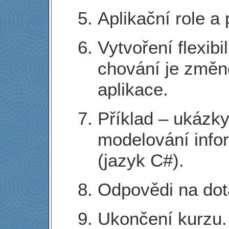
Aplikační role a 
Vytvoření flexib
chování je změn
aplikace.
Příklad – ukázky
modelování info
(jazyk C#).
Odpovědi na dot
Ukončení kurzu.