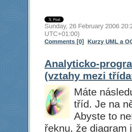
Sunday, 26 February 2006 20:
UTC+01:00)
Comments [0]
Kurzy UML a O
Analyticko-progr
(vztahy mezi tříd
Máte násled
tříd. Je na 
Abyste to ne
řeknu, že diagram 