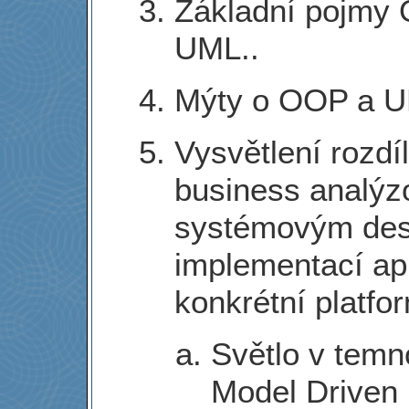
Základní pojmy
UML..
Mýty o OOP a U
Vysvětlení rozdí
business analýz
systémovým des
implementací ap
konkrétní platfo
Světlo v temn
Model Driven