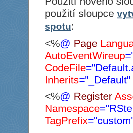
Použití nového slo
použití sloupce
vyt
:
spotu
<%
@
Page
Langu
AutoEventWireup
=
CodeFile
="Default.
Inherits
="_Default"
<%
@
Register
Ass
Namespace
="RSte
TagPrefix
="custom