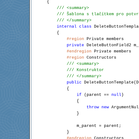
{

/// <summary>
/// Šablona s tlačítkem pro potvr
/// </summary>
internal
class
 DeleteButtonTempla
    {

#region
 Private members

private
 DeleteButtonField2 m_
#endregion
 Private members

#region
 Constructors

/// <summary>
/// Konstruktor
/// </summary>
public
 DeleteButtonTemplate(D
        {

if
 (parent == 
null
)

            {

throw
new
 ArgumentNul
            }

            m_parent = parent;

        }

#endregion
 Constructors
