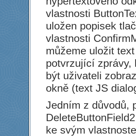
hypertextového od
vlastnosti ButtonTe
uložen popisek tlač
vlastnosti Confir
můžeme uložit text
potvrzující zprávy,
být uživateli zobr
okně (text JS dialo
Jedním z důvodů, pr
DeleteButtonField2 
ke svým vlastnost