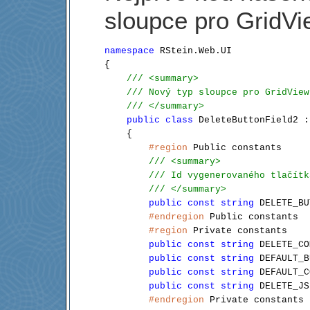
sloupce pro GridVi
namespace
 RStein.Web.UI

{

/// <summary>
/// Nový typ sloupce pro GridView
/// </summary>
public
class
 DeleteButtonField2 :
    {

#region
 Public constants

/// <summary>
/// Id vygenerovaného tlačítk
/// </summary>
public
const
string
 DELETE_BU
#endregion
 Public constants

#region
 Private constants

public
const
string
 DELETE_CO
public
const
string
 DEFAULT_B
public
const
string
 DEFAULT_C
public
const
string
 DELETE_JS
#endregion
 Private constants
