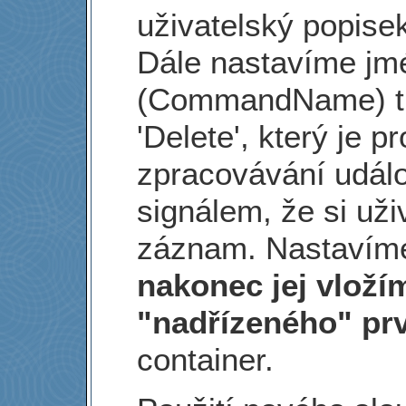
uživatelský popisek
Dále nastavíme jm
(CommandName) tla
'Delete', který je p
zpracovávání událo
signálem, že si uži
záznam. Nastavíme
nakonec jej vloží
"nadřízeného" pr
container.