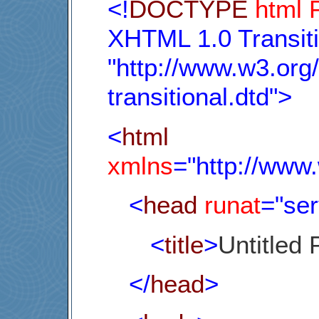
<!
DOCTYPE
html
XHTML 1.0 Transiti
"http://www.w3.or
transitional.dtd">
<
html
xmlns
="http://www
<
head
runat
="ser
<
title
>
Untitled
</
head
>