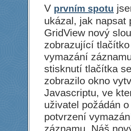
V
js
prvním spotu
ukázal, jak napsat 
GridView nový slo
zobrazující tlačítko
vymazání záznamu
stisknutí tlačítka s
zobrazilo okno vyt
Javascriptu, ve kt
uživatel požádán o
potvrzení vymazán
záznamu. Náš nov