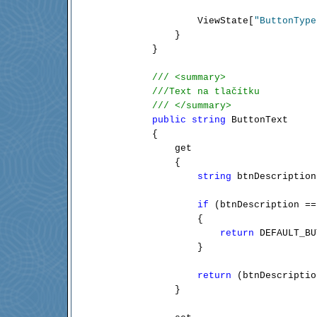
                ViewState[
"ButtonType
            }

        }

/// <summary>
///Text na tlačítku 
/// </summary>
public
string
 ButtonText

        {

            get

            {

string
 btnDescription
if
 (btnDescription ==
                {

return
 DEFAULT_BU
                }

return
 (btnDescriptio
            }
