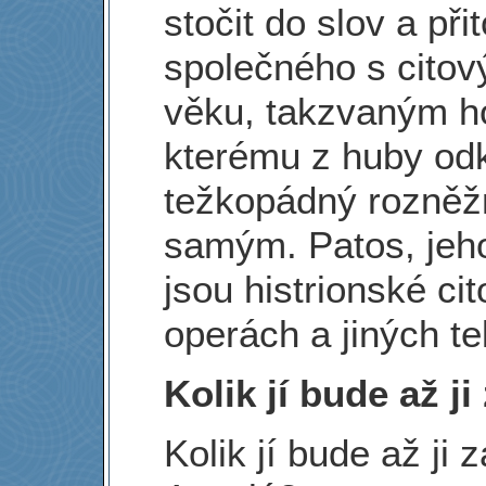
stočit do slov a př
společného s citov
věku, takzvaným h
kterému z huby odk
težkopádný rozněž
samým. Patos, jeh
jsou histrionské ci
operách a jiných te
Kolik jí bude až j
Kolik jí bude až ji