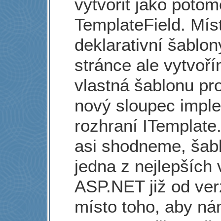
vytvořit jako potom
TemplateField. Mís
deklarativní šablon
stránce ale vytvoř
vlastná šablonu pr
nový sloupec impl
rozhraní ITemplate
asi shodneme, šab
jedna z nejlepších 
ASP.NET již od ver
místo toho, aby ná