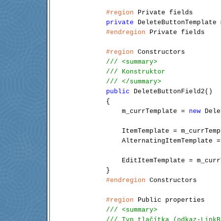
#region
 Private fields

private
 DeleteButtonTemplate 
#endregion
 Private fields

#region
 Constructors

/// <summary>
/// Konstruktor
/// </summary>
public
 DeleteButtonField2()

        {

            m_currTemplate = 
new
 Dele
            ItemTemplate = m_currTempl
            AlternatingItemTemplate =
            EditItemTemplate = m_curr
        }

#endregion
 Constructors

#region
 Public properties

/// <summary>
/// Typ tlačítka (odkaz-LinkB