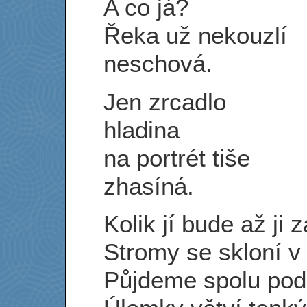
A co já?
Řeka už nekouzlí
neschová.
Jen zrcadlo
hladina
na portrét tiše
zhasíná.
Kolik jí bude až ji
Stromy se skloní v
Půjdeme spolu pod