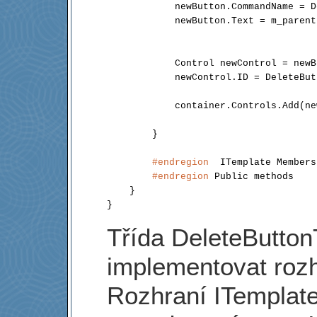
            newButton.CommandName = D
            newButton.Text = m_parent
            Control newControl = newB
            newControl.ID = DeleteBut
            container.Controls.Add(ne
        }

#endregion
  ITemplate Members

#endregion
 Public methods

    }

Třída DeleteButto
implementovat rozh
Rozhraní ITemplate