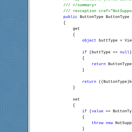
/// </summary>
/// <exception cref="NotSuppo
public
 ButtonType ButtonType

        {

            get

            {

object
 buttType = Vie
if
 (buttType == 
null
)

                {

return
 ButtonType
                }

return
 ((ButtonType)b
            }

            set

            {

if
 (
value
 == ButtonTy
                {

throw
new
 NotSupp
                }
