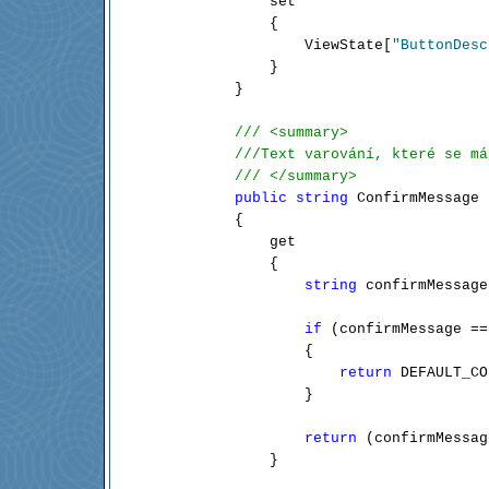
            set

            {

                ViewState[
"ButtonDesc
            }

        }

/// <summary>
///Text varování, které se má
/// </summary>
public
string
 ConfirmMessage

        {

            get

            {

string
 confirmMessage
if
 (confirmMessage ==
                {

return
 DEFAULT_CO
                }

return
 (confirmMessag
            }
