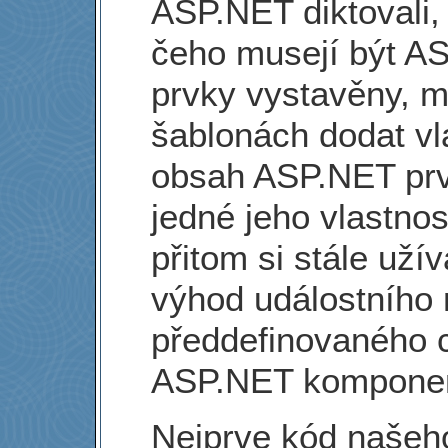
ASP.NET diktovali, 
čeho musejí být A
prvky vystavěny, 
šablonách dodat vl
obsah ASP.NET prv
jedné jeho vlastnos
přitom si stále uží
výhod událostního 
předdefinovaného 
ASP.NET komponen
Nejprve kód našeh