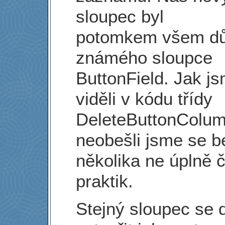
sloupec byl
potomkem všem d
známého sloupce
ButtonField. Jak js
viděli v kódu třídy
DeleteButtonColum
neobešli jsme se b
několika ne úplně č
praktik.
Stejný sloupec se 