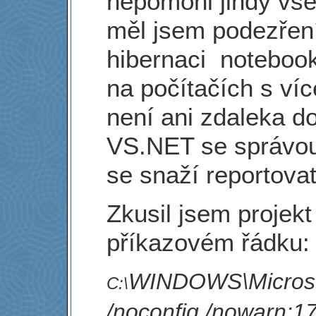
nepomohl jindy vše
měl jsem podezřen
hibernaci noteboo
na počítačích s ví
není ani zdaleka d
VS.NET se správou 
se snaží reportova
Zkusil jsem projekt
příkazovém řádku:
WINDOWS\Microso
C:\
/noconfig /nowarn:1