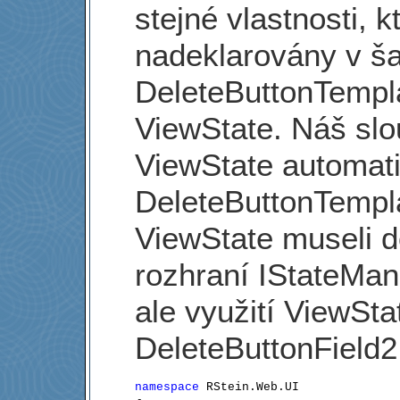
stejné vlastnosti, 
nadeklarovány v š
DeleteButtonTempla
ViewState. Náš slo
ViewState automati
DeleteButtonTempl
ViewState museli do
rozhraní IStateMan
ale využití ViewSta
DeleteButtonField2 
namespace
 RStein.Web.UI
