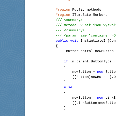
#region
 Public methods

#region
 ITemplate Members

/// <summary>
/// Metoda, v níž jsou vytvoř
/// </summary>
/// <param name="container">O
public
void
 InstantiateIn(Con
        {

            IButtonControl newButton 
if
 (m_parent.ButtonType =
            {

                newButton = 
new
 Butto
                ((Button)newButton).O
            }

else
            {

                newButton = 
new
 LinkB
                ((LinkButton)newButto
            }
