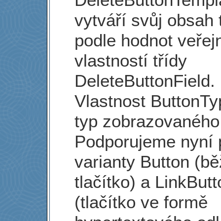
vytváří svůj obsah 
podle hodnot veřej
vlastností třídy
DeleteButtonField.
Vlastnost ButtonTy
typ zobrazovaného 
Podporujeme nyní
varianty Button (b
tlačítko) a LinkBut
(tlačítko ve formě