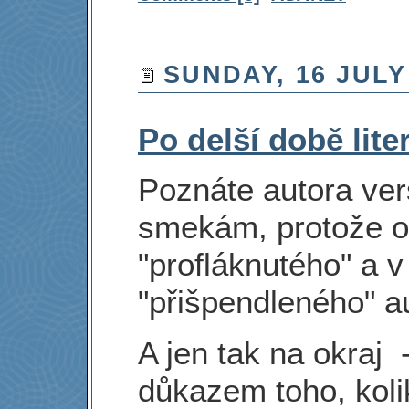
SUNDAY, 16 JULY
Po delší době lite
Poznáte autora ve
smekám, protože 
"profláknutého" a v
"přišpendleného" a
A jen tak na okraj 
důkazem toho, kolik