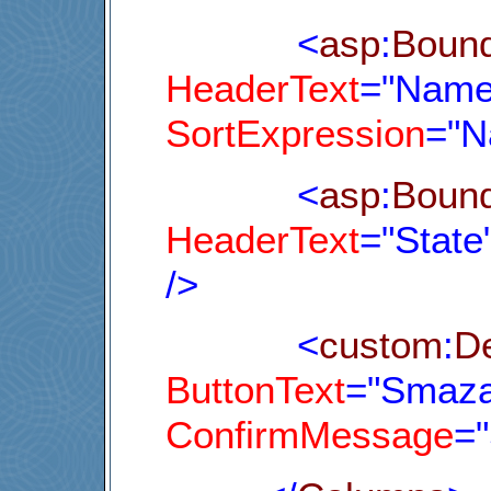
<
asp
:
Bound
HeaderText
="Name
SortExpression
="N
<
asp
:
Bound
HeaderText
="State
/>
<
custom
:
De
ButtonText
="Smaza
ConfirmMessage
=