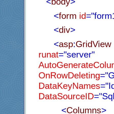
<
body
>
<
form
id
="form
<
div
>
<
asp
:
GridView
runat
="server"
AutoGenerateColu
OnRowDeleting
="G
DataKeyNames
="I
DataSourceID
="Sq
<
Columns
>