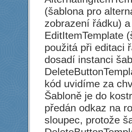
(šablona pro altern
zobrazení řádku) a
EditItemTemplate (
použitá při editaci 
dosadí instanci ša
DeleteButtonTempla
kód uvidíme za chví
Šabloně je do kost
předán odkaz na r
sloupec, protože š
DeleteButtonTempl