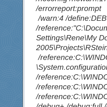
/errorreport:prompt
/warn:4 /define:D
/reference:"C:\Docu
Settings\Rene\My Do
2005\Projects\RStei
/reference:C:\WIND
\System.configuration
/reference:C:\WIND
/reference:C:\WIND
/reference:C:\WIND
/debug+ /debug:full 