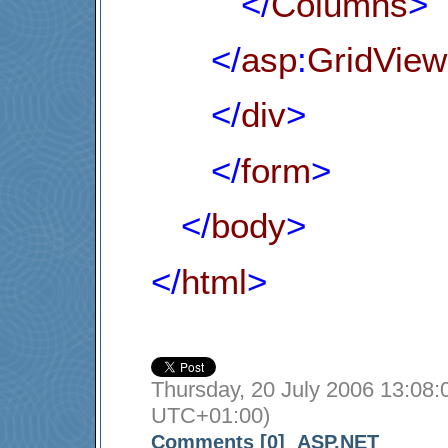
</
Columns
>
</
asp
:
GridView
</
div
>
</
form
>
</
body
>
</
html
>
Thursday, 20 July 2006 13:08:
UTC+01:00)
Comments [0]
ASP.NET