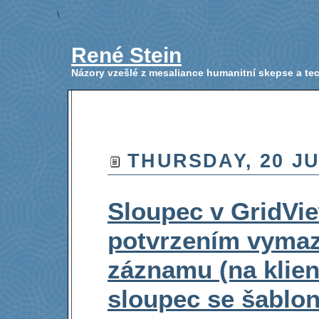
\
René Stein
Názory vzešlé z mesaliance humanitní skepse a t
THURSDAY, 20 JU
Sloupec v GridVi
potvrzením vymaz
záznamu (na klient
sloupec se šablo