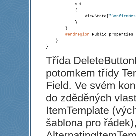
            set

            {

                ViewState[
"ConfirmMes
            }

        }

#endregion
 Public properties

    }

Třída DeleteButtonF
potomkem třídy Te
Field. Ve svém kon
do zděděných vlast
ItemTemplate (výc
šablona pro řádek)
AlternatingItemTem