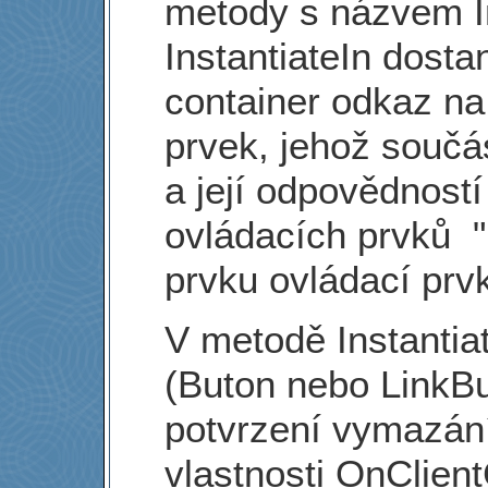
metody s názvem In
InstantiateIn dost
container odkaz na
prvek, jehož součás
a její odpovědností
ovládacích prvků 
prvku ovládací prv
V metodě Instantiat
(Buton nebo LinkBu
potvrzení vymazán
vlastnosti OnClien