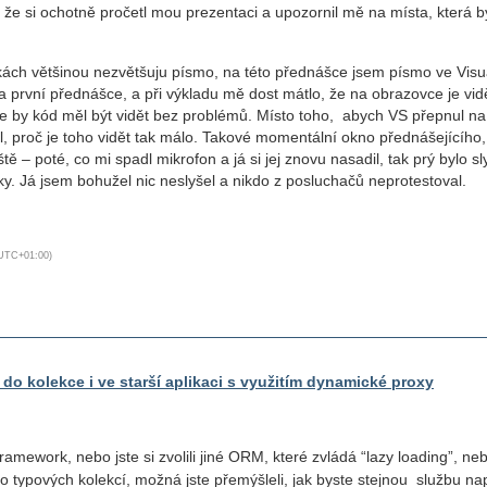
 že si ochotně pročetl mou prezentaci a upozornil mě na místa, která b
kách většinou nezvětšuju písmo, na této přednášce jsem písmo ve Visu
a první přednášce, a při výkladu mě dost mátlo, že na obrazovce je vid
e by kód měl být vidět bez problémů. Místo toho, abych VS přepnul na
il, proč je toho vidět tak málo. Takové momentální okno přednášejícího,
ě – poté, co mi spadl mikrofon a já si jej znovu nasadil, tak prý bylo sl
y. Já jsem bohužel nic neslyšel a nikdo z posluchačů neprotestoval.
ime, UTC+01:00)
do kolekce i ve starší aplikaci s využitím dynamické proxy
ramework, nebo jste si zvolili jiné ORM, které zvládá “lazy loading”, neb
o typových kolekcí, možná jste přemýšleli, jak byste stejnou službu nap