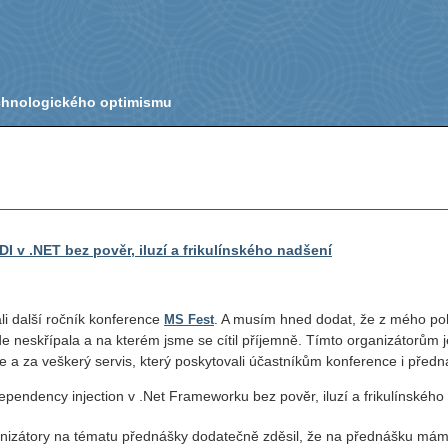
echnologického optimismu
I v .NET bez pověr, iluzí a frikulínského nadšení
i další ročník konference
. A musím hned dodat, že z mého po
MS Fest
de neskřípala a na kterém jsme se cítil příjemně. Tímto organizátorům j
 a za veškerý servis, který poskytovali účastníkům konference i předn
ndency injection v .Net Frameworku bez pověr, iluzí a frikulínského
anizátory na tématu přednášky dodatečně zděsil, že na přednášku mám