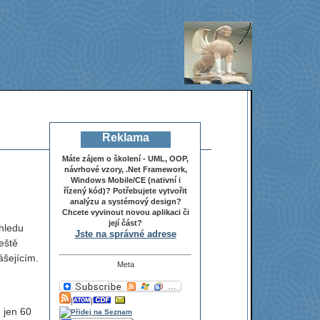
Reklama
Máte zájem o školení - UML, OOP,
návrhové vzory, .Net Framework,
Windows Mobile/CE (nativní i
řízený kód)? Potřebujete vytvořit
analýzu a systémový design?
Chcete vyvinout novou aplikaci či
její část?
hledu
Jste na správné adrese
eště
ášejícím.
Meta
|
|
 jen 60