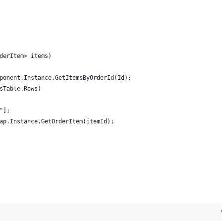
derItem> items)
ponent.Instance.GetItemsByOrderId(Id);
sTable.Rows)
"];
ap.Instance.GetOrderItem(itemId);