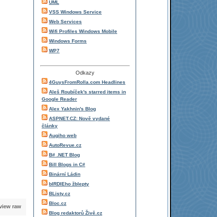
UML
VSS Windows Service
Web Services
Wifi Profiles Windows Mobile
Windows Forms
WP7
Odkazy
4GuysFromRolla.com Headlines
Aleš Roubíček's starred items in
Google Reader
Alex Yakhnin's Blog
ASPNET.CZ: Nově vydané
články
Augiho web
AutoRevue.cz
B# .NET Blog
Bill Blogs in C#
Binární Ládin
bIRDIEho žblepty
BListy.cz
Bloc.cz
view raw
Blog redaktorů Živě.cz