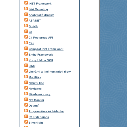
.NET Framework
.Net Remoting
Analytické drobky
ASP.NET
Biztalk
C#
C# Posterous API
C++
Compact .Net Framework
Entity Framework
Kurzy UML a OOP
LINQ
Literární a jiné humanitní úlety
Mobilitky
Nativní kód
Navigace
Návrhové vzory
Net Monitor
Ostatní
Programátorské hádanky
RX Extensions
Silverlight