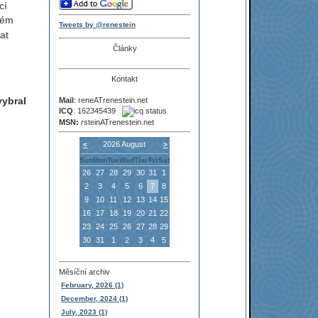
cí
lém
Tweets by @renestein
at
Články
Kontakt
vybral
Mail
: reneATrenestein.net
ICQ
: 162345439
MSN:
rsteinATrenestein.net
2026 August
<
>
Sun
Mon
Tue
Wed
Thu
Fri
Sat
26
27
28
29
30
31
1
2
3
4
5
6
7
8
9
10
11
12
13
14
15
16
17
18
19
20
21
22
23
24
25
26
27
28
29
30
31
1
2
3
4
5
Měsíční archiv
February, 2026 (1)
December, 2024 (1)
July, 2023 (1)