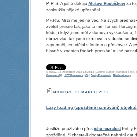
P. P. S. A ještě děkuju
za to,
Alešovi Roubíčkovi
zasloužila nějaké upřesnění.
P.P.P.S. Mrzí mě jediná věc. Na svých přednáš
zvětšil přesně tak, jako to měl Tomáš Herceg n
kódu, i když jsem měl z domova vyzkoušeno, ž
obrazovku, tak jsem skroloval a v duchu se div
zapomněl, co udělal s fontem o přestávce. A ješt
hlavně v zadních řadách praskání a jiné pazvuk
Monday, 03 December 2012 13:25:14 (Central Europe Standard T
|
|
|
Comments [0]
.NET Framework
C#
Entity Framework
Návrhové vzory
MONDAY, 12 MARCH 2012
Lazy loading (zpožděné nahrávání) objektů 
Jestliže používáte i přes
Entity F
jeho nezralost
zpožděné, či chcete-li dodatečné nahrání dat d