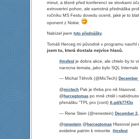
minut, a těsně před konferencí se stovkami účas
extrovertní pohon, ale samotná přednáška pro
ročníku MS Festu dovedu ocenit, jaké je to bl
oponent z Nokie.
Nabízel jsem
.
tyto přednášky
Tomáš Herceg mi původně v programu navrhl dv
jsem tu, která dostala nejvíce hlasů.
je dobra akce, ale chtelo by to v
#msfest
narocna temata, jako bylo SQL Internals
— Michal Těhník (@MicTech)
December 
@
Pak je třeba pro ně hlasovat.
mictech
@
po mně chtěl i nabídnuto
hercegtomas
přenášku "TPL pro (cont)
tl.gd/k7743o
— Rene Stein (@renestein)
December 2,
@
@
Hlasoval jsem
renestein
hercegtomas
evidetne patrim k minorite.
#msfest