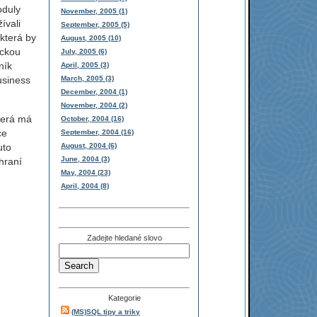
oduly
November, 2005 (1)
ívali
September, 2005 (5)
která by
August, 2005 (10)
ickou
July, 2005 (6)
ník
April, 2005 (3)
March, 2005 (3)
usiness
December, 2004 (1)
November, 2004 (2)
terá má
October, 2004 (16)
ce
September, 2004 (16)
uto
August, 2004 (6)
June, 2004 (3)
hraní
May, 2004 (23)
April, 2004 (8)
Zadejte hledané slovo
Kategorie
(MS)SQL tipy a triky