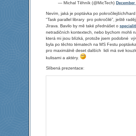
— Michal Těhník (@MicTech)
December 
Nevím, jaká je poptávka po pokročilejších/hard
“Task parallel library pro pokročilé”, ještě rad
Jírava. Bavilo by mě také přednášet o
speciali
netradičních kontextech, nebo bychom mohli na
která mi jsou blízká, protože jsem podobné vývo
byla po těchto tématech na MS Festu poptávka
pro maximálně deset dalších lidí má své kouzlo,
kulisami a aktéry.
Slíbená prezentace: