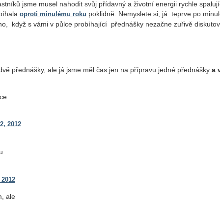
tníků jsme musel nahodit svůj přídavný a životní energii rychle spalují
bíhala
poklidně. Nemyslete si, já teprve po minu
oproti minulému roku
aho, když s vámi v půlce probíhající přednášky nezačne zuřivě diskutov
ě přednášky, ale já jsme měl čas jen na přípravu jedné přednášky
a 
ice
2, 2012
u
 2012
, ale