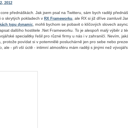
2, 2012
 core přednáškách. Jak jsem psal na Twitteru, sám bych raději přednáš
ěji o skrytých pokladech v
, ale RX si již dříve zamluvil Ja
RX Frameworku
, mohli bychom se pobavit o klíčových slovech async
tkách typu dynamic
psat dalšího hostitele .Net Frameworku. To je alespoň malý výběr z té
jářské specialitky řešil pro různé firmy u nás i v zahraničí. Nevím, jak
, protože povídat si v potemnělé posluchárně jen pro sebe nebo preze
 ale - při vší úctě - intimní atmosféru mám raději s jinými než vývojá