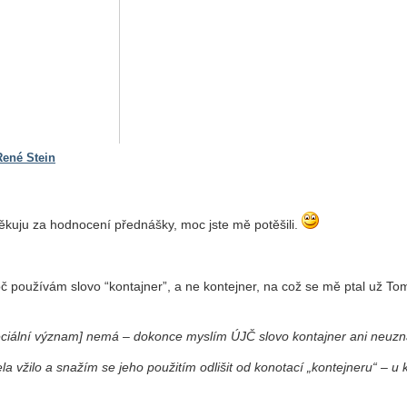
René Stein
 děkuju za hodnocení přednášky, moc jste mě potěšili.
č používám slovo “kontajner”, a ne kontejner, na což se mě ptal už To
peciální význam] nemá – dokonce myslím ÚJČ slovo kontajner ani neuzn
la vžilo a snažím se jeho použitím odlišit od konotací „kontejneru“ – u 