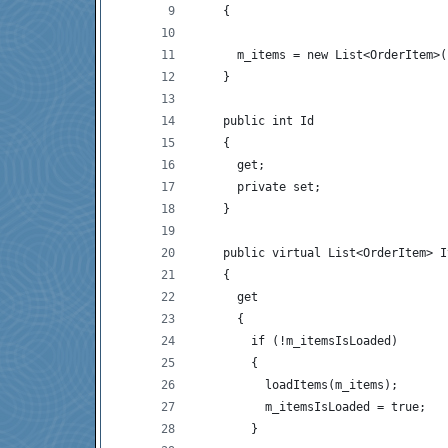
    {
      m_items = new List<OrderItem>(
    }
    public int Id
    {
      get; 
      private set; 
    }
    public virtual List<OrderItem> I
    {
      get
      {
        if (!m_itemsIsLoaded)
        {
          loadItems(m_items);
          m_itemsIsLoaded = true;
        }