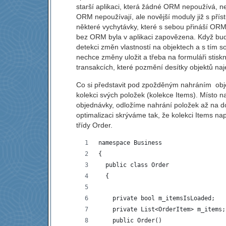
starší aplikaci, která žádné ORM nepoužívá, neb
ORM nepoužívají, ale novější moduly již s přís
některé vychytávky, které s sebou přináší ORM
bez ORM byla v aplikaci zapovězena. Když bud
detekci změn vlastností na objektech a s tím so
nechce změny uložit a třeba na formuláři stisk
transakcích, které pozmění desítky objektů naj
Co si představit pod zpožděným nahráním objek
kolekci svých položek (kolekce Items). Místo 
objednávky, odložíme nahrání položek až na dob
optimalizaci skrýváme tak, že kolekci Items na
třídy Order.
namespace Business
{
  public class Order
  {
    private bool m_itemsIsLoaded;
    private List<OrderItem> m_items;
    public Order()