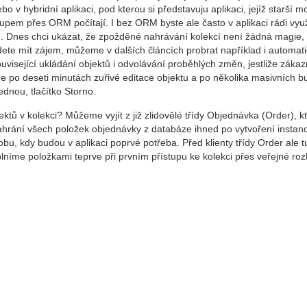
o v hybridní aplikaci, pod kterou si představuju aplikaci, jejíž starší m
tupem přes ORM počítají. I bez ORM byste ale často v aplikaci rádi využ
. Dnes chci ukázat, že zpožděné nahrávání kolekcí není žádná magie, 
ete mít zájem, můžeme v dalších článcích probrat například i automat
uvisející ukládání objektů i odvolávání proběhlých změn, jestliže zákaz
ne po deseti minutách zuřivé editace objektu a po několika masivních b
ednou, tlačítko Storno.
tů v kolekci? Můžeme vyjít z již zlidovělé třídy Objednávka (Order), k
nahrání všech položek objednávky z databáze ihned po vytvoření instan
u, kdy budou v aplikaci poprvé potřeba. Před klienty třídy Order ale t
plníme položkami teprve při prvním přístupu ke kolekci přes veřejné roz