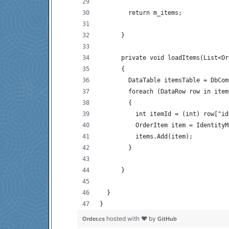
        return m_items;
      }
      private void loadItems(List<Or
      {
        DataTable itemsTable = DbCom
        foreach (DataRow row in item
        {
          int itemId = (int) row["id
          OrderItem item = IdentityM
          items.Add(item);
        }
      }
  }
}
hosted with ❤ by
Order.cs
GitHub