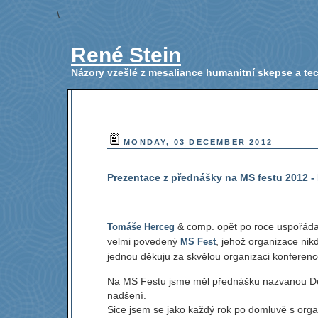
\
René Stein
Názory vzešlé z mesaliance humanitní skepse a t
MONDAY, 03 DECEMBER 2012
Prezentace z přednášky na MS festu 2012 - D
& comp. opět po roce uspořádal
Tomáše Herceg
velmi povedený
, jehož organizace nik
MS Fest
jednou děkuju za skvělou organizaci konference
Na MS Festu jsme měl přednášku nazvanou Depe
nadšení.
Sice jsem se jako každý rok po domluvě s org