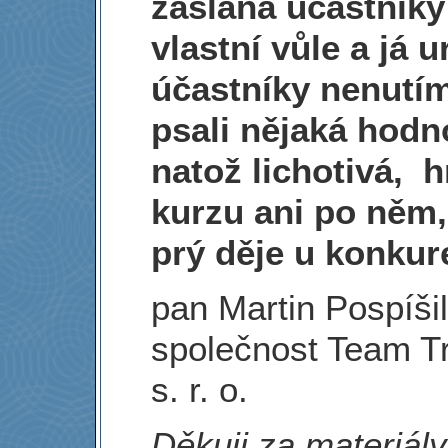
zaslána účastníky
vlastní vůle a já u
účastníky nenutím
psali nějaká hodn
natož lichotivá, 
kurzu ani po něm,
prý děje u konkur
pan Martin Pospíšil
společnost Team T
s. r. o.
Děkuji za materiály