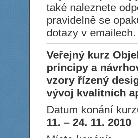
také naleznete odp
pravidelně se opaku
dotazy v emailech.
Veřejný kurz Obj
principy a návrh
vzory řízený desi
vývoj kvalitních a
Datum konání kur
11. – 24. 11. 2010