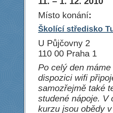
11. – 1. 12. 2010
Místo konání
:
Školící středisko T
U Půjčovny 2
110 00 Praha 1
Po celý den máme
dispozici wifi připo
samozřejmě také t
studené nápoje. V
kurzu jsou obědy v 