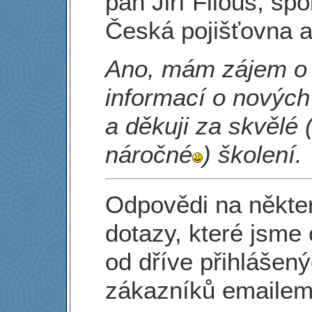
pan Jiří Filous, sp
Česká pojišťovna a
Ano, mám zájem o 
informací o nových
a děkuji za skvělé 
náročné
) školení.
Odpovědi na někte
dotazy, které jsme 
od dříve přihlášen
zákazníků emailem