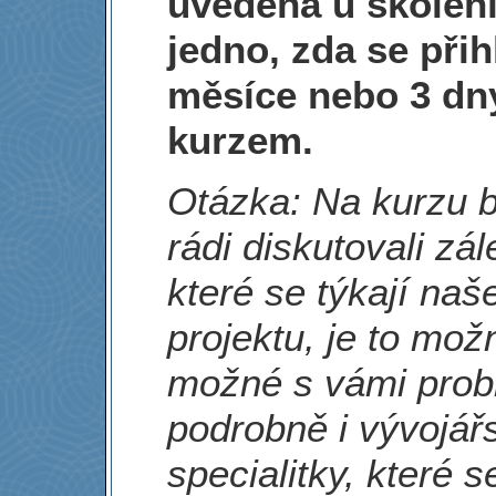
uvedena u školení
jedno, zda se přihl
měsíce nebo 3 dn
kurzem.
Otázka: Na kurzu
rádi diskutovali zále
které se týkají naš
projektu, je to mož
možné s vámi prob
podrobně i vývojář
specialitky, které s