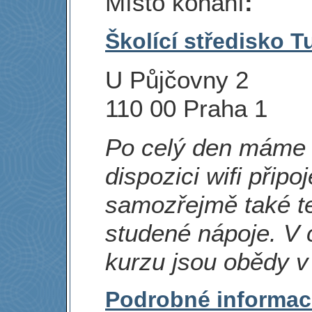
Místo konání
:
Školící středisko T
U Půjčovny 2
110 00 Praha 1
Po celý den máme
dispozici wifi připo
samozřejmě také t
studené nápoje. V
kurzu jsou obědy v 
Podrobné informac