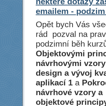
některé dotazy za
emailem - podzim
Opět bych Vás vš
rád pozval na prav
podzimní běh kurz
Objektovými princ
návrhovými vzory
design a vývoj kva
aplikací 1
a
Pokro
návrhové vzory a
objektové princi