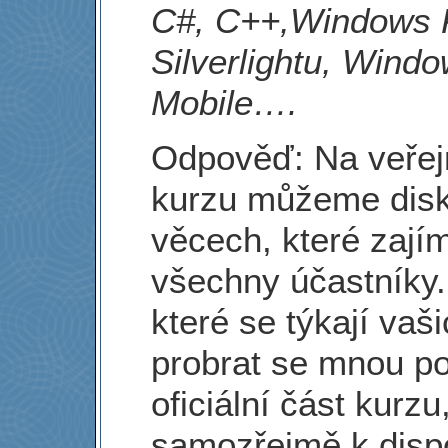
C#, C++,Windows 
Silverlightu, Wind
Mobile….
Odpověď: Na veře
kurzu můžeme disk
věcech, které zajím
všechny účastníky.
které se týkají vaši
probrat se mnou po
oficiální část kurz
samozřejmě k dispo