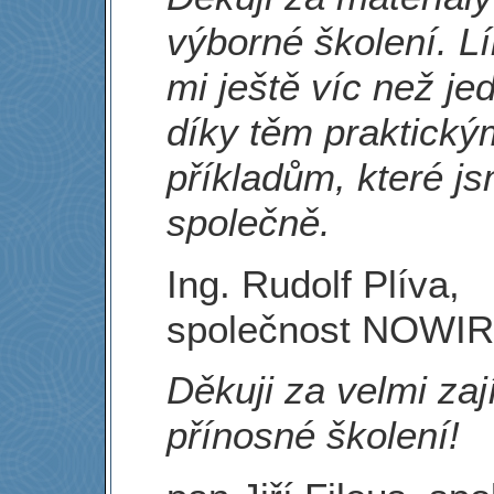
výborné školení. Lí
mi ještě víc než je
díky těm praktický
příkladům, které js
společně.
Ing. Rudolf Plíva,
společnost NOWI
Děkuji za velmi za
přínosné školení!