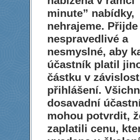
nabízena v rámci 
minute” nabídky,
nehrajeme. Přijde
nespravedlivé a
nesmyslné, aby k
účastník platil jin
částku v závislost
přihlášení. Všichn
dosavadní účastní
mohou potvrdit, ž
zaplatili cenu, kte