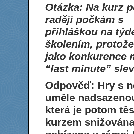
Otázka: Na kurz p
raději počkám s
přihláškou na týd
školením, protože
jako konkurence 
“last minute” sle
Odpověď: Hry s n
uměle nadsazeno
která je potom tě
kurzem snižována