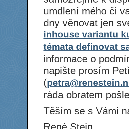
umdlení mého či v
dny věnovat jen sv
inhouse variantu k
témata definovat s
informace o podmí
napište prosím Pet
(
petra@renestein.n
ráda obratem pošle
Těším se s Vámi na
René Stein