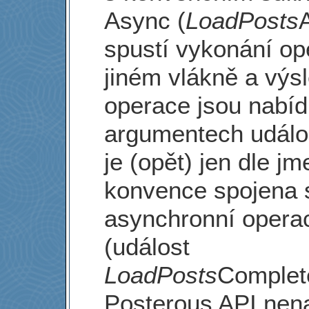
Async (
LoadPosts
spustí vykonání op
jiném vlákně a výs
operace jsou nabíd
argumentech událos
je (opět) jen dle j
konvence spojena 
asynchronní opera
(událost
LoadPosts
Complet
Posterous API nena