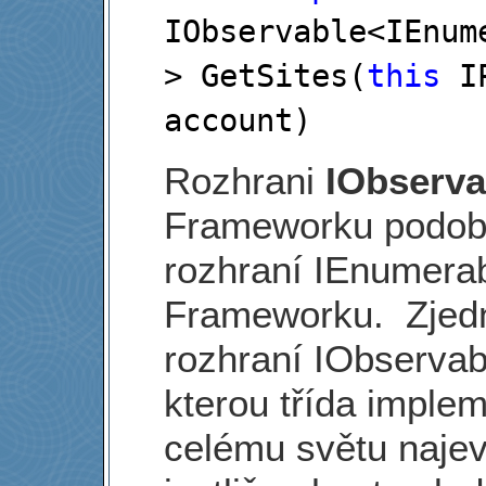
IObservable
<
IEnum
>
 GetSites(
this
 I
account)
Rozhrani
IObserva
Frameworku podob
rozhraní IEnumerab
Frameworku. Zje
rozhraní IObservabl
kterou třída implem
celému světu najevo