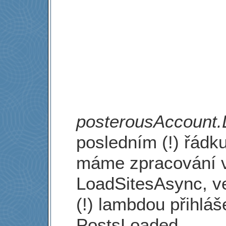
posterousAccount.
posledním (!) řádku
máme zpracování v
LoadSitesAsync, ve
(!) lambdou přihlá
PostsLoaded