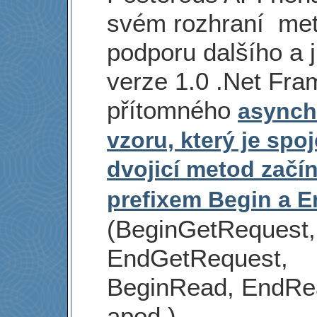
svém rozhraní met
podporu dalšího a j
verze 1.0 .Net Fr
přítomného
asynch
vzoru, který je spo
dvojicí metod začín
prefixem Begin a E
(BeginGetRequest,
EndGetRequest,
BeginRead, EndRe
apod.)