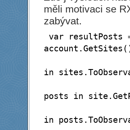
měli motivaci se 
zabývat.
 var resultPosts = from sites in 
account.GetSites()
                       
in sites.ToObserva
                    
posts in site.GetP
                       
in posts.ToObserva