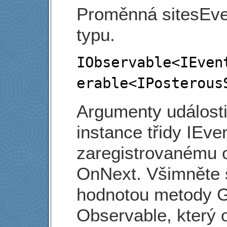
Proměnná sitesEven
typu.
IObservable
<
IEven
erable
<
IPosterous
Argumenty události
instance třidy IEve
zaregistrovanému 
OnNext. Všimněte s
hodnotou metody Ge
Observable, který 