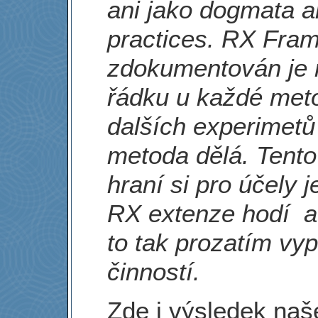
ani jako dogmata an
practices. RX Fram
zdokumentován je 
řádku u každé meto
dalších experimetů 
metoda dělá. Tento
hraní si pro účely 
RX extenze hodí a
to tak prozatím v
činností.
Zde j výsledek na