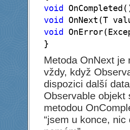
void
void
void
 OnError(Excep
}
Metoda OnNext je 
vždy, když Observa
dispozici další da
Observable objekt 
metodou OnComple
“jsem u konce, nic 