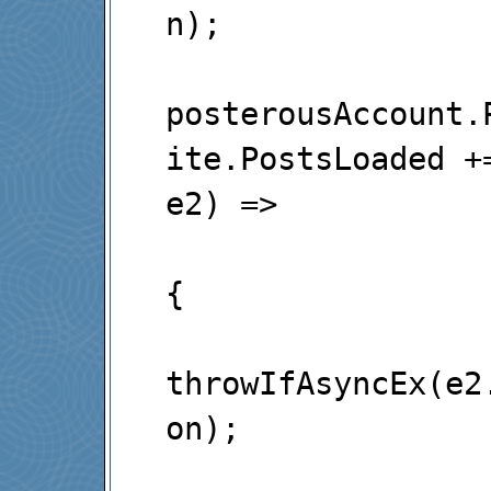
n);

posterousAccount.
ite.PostsLoaded +=
e2) =>

{

throwIfAsyncEx(e2
on);
