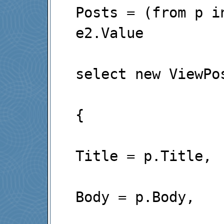
Posts = (from p in
e2.Value

select new ViewPos
{

Title = p.Title,

Body = p.Body,
