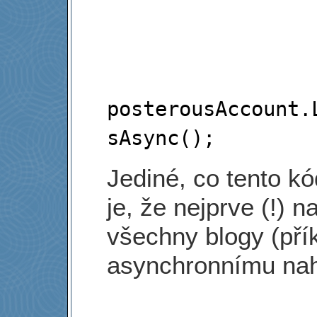
posterousAccount.
Jediné, co tento kó
je, že nejprve (!) n
všechny blogy (pří
asynchronnímu nah