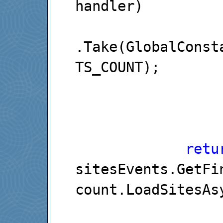
handler)

.Take(GlobalConst
TS_COUNT);

retu
sitesEvents.GetFi
count.LoadSitesAsy