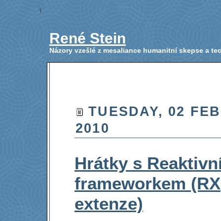
\
René Stein
Názory vzešlé z mesaliance humanitní skepse a t
TUESDAY, 02 FE
2010
Hrátky s Reaktiv
frameworkem (RX
extenze)