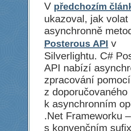
V
předchozím člán
ukazoval, jak volat
asynchronně meto
v
Posterous API
Silverlightu. C# Po
API nabízí asynchr
zpracování pomocí
z doporučovaného 
k asynchronním op
.Net Frameworku 
s konvenčním sufi