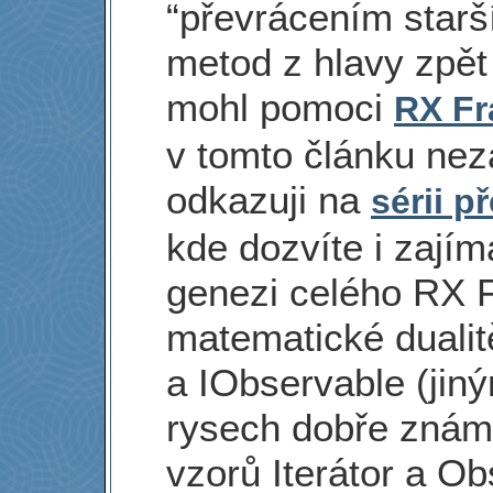
“převrácením starš
metod z hlavy zpět
mohl pomoci
RX F
v tomto článku nez
odkazuji na
sérii 
kde dozvíte i zají
genezi celého RX
matematické dualit
a IObservable (jin
rysech dobře zná
vzorů Iterátor a Ob