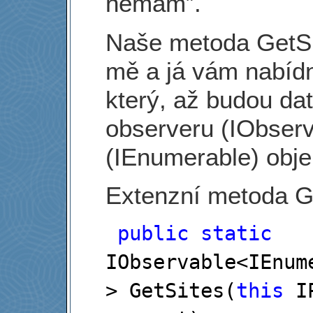
nemám”.
Naše metoda GetSit
mě a já vám nabídn
který, až budou da
observeru (IObserv
(IEnumerable) obje
Extenzní metoda Ge
public
static
IObservable
<
IEnum
>
 GetSites(
this
 I