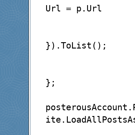
Url = p.Url

}).ToList();                                                                                                            

};

posterousAccount.
ite.LoadAllPostsAs
                   