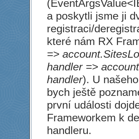
(EventArgsValue<I
a poskytli jsme ji 
registraci/deregist
které nám RX Fra
=> account.SitesLo
handler => accoun
handler
). U našeho
bych ještě pozname
první události doj
Frameworkem k der
handleru.