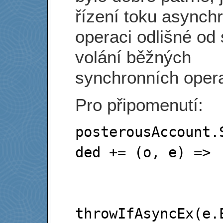
řízení toku asynch
operaci odlišné od
volání běžných
synchronních opera
Pro připomenutí:
posterousAccount.
ded += (o, e) =>

                   
throwIfAsyncEx(e.