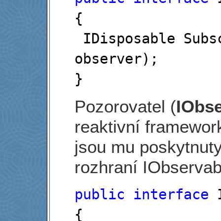
{

 IDisposable Subs
observer); 

}
Pozorovatel (
IObse
reaktivní framewor
jsou mu poskytnut
rozhraní IObservab
public
interface
 