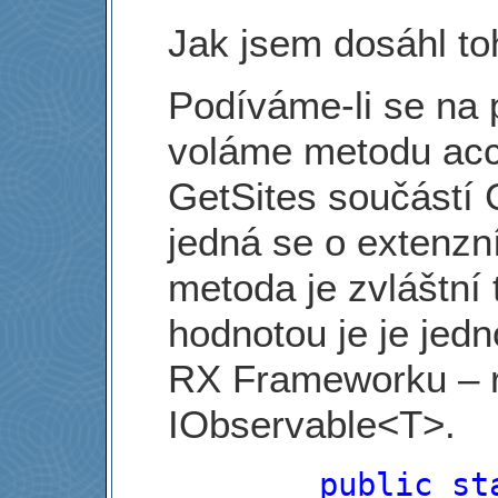
Jak jsem dosáhl to
Podíváme-li se na 
voláme metodu acc
GetSites součástí 
jedná se o extenzn
metoda je zvláštní 
hodnotou je je jedn
RX Frameworku – r
IObservable<T>.
public
st