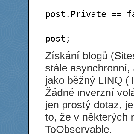
                    
post.Private == fa
                     
Získání blogů (Sites
stále asynchronní,
jako běžný LINQ (
Žádné inverzní vol
jen prostý dotaz, j
to, že v některých
ToObservable.