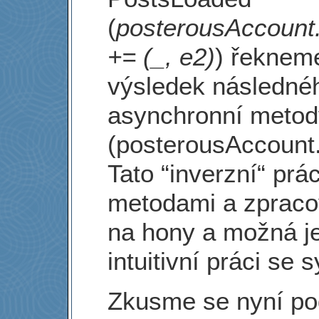
(
posterousAccount
+= (_, e2)
) řeknem
výsledek následného
asynchronní metod
(posterousAccount.
Tato “inverzní“ pr
metodami a zpracov
na hony a možná je
intuitivní práci se
Zkusme se nyní pod