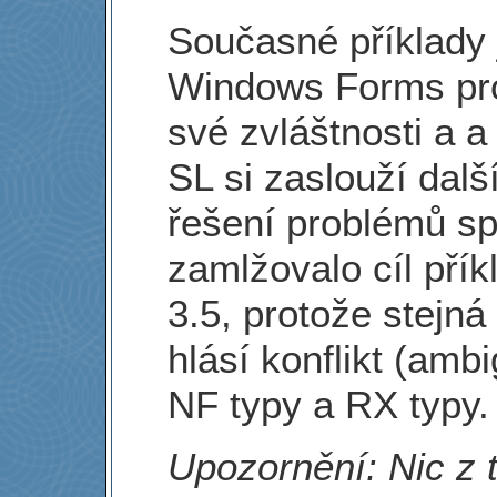
Současné příklady 
Windows Forms pro 
své zvláštnosti a a
SL si zaslouží dalš
řešení problémů sp
zamlžovalo cíl přík
3.5, protože stejná
hlásí konflikt (amb
NF typy a RX typy.
Upozornění: Nic z 