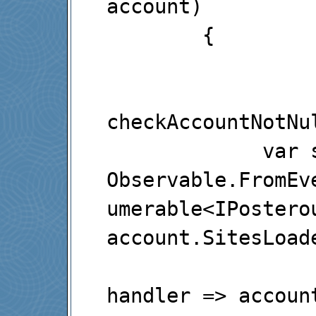
account)

        {

checkAccountNotNull(accou
        
Observable.FromEv
umerable
<
IPostero
account.SitesLoad
handler 
=>
 accoun