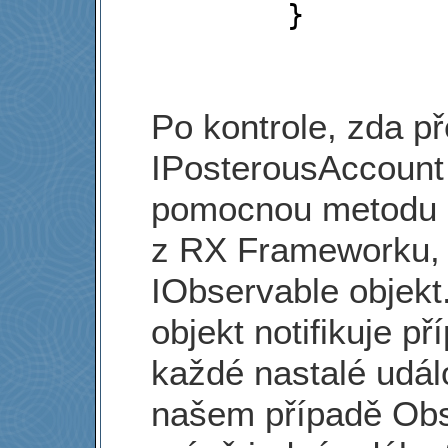
Po kontrole, zda p
IPosterousAccount 
pomocnou metodu 
z RX Frameworku, 
IObservable objekt
objekt notifikuje p
každé nastalé udál
našem případě Obse