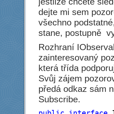
jestliže chcete sle
dejte mi sem pozor
všechno podstatné,
stane, postupně v
Rozhraní IObservabl
zainteresovaný poz
která třída podporuj
Svůj zájem pozorov
předá odkaz sám n
Subscribe.
public
interface
 