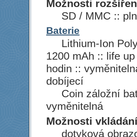
Možnosti rozšířen
SD / MMC :: pln
Baterie
Lithium-Ion Poly
1200 mAh :: life up
hodin :: vyměnitelná
dobíjecí
Coin záložní bate
vyměnitelná
Možnosti vkládání
dotyková obraz