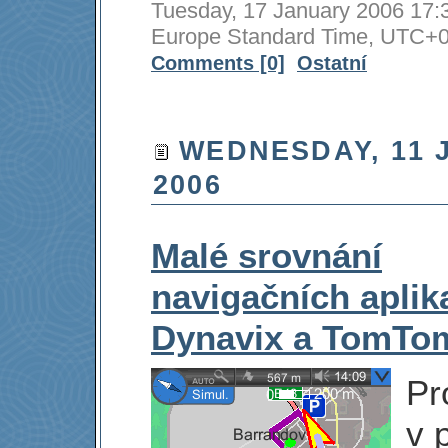
Tuesday, 17 January 2006 17:3
Europe Standard Time, UT
Comments [0]
Ostatní
WEDNESDAY, 11 
2006
Malé srovnání
navigačních aplik
Dynavix a TomTo
Pr
v 