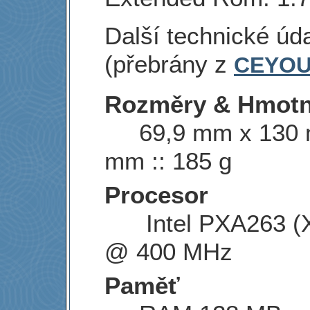
Další technické úd
(přebrány z
CEYOU
Rozměry & Hmotn
69,9 mm x 130 
mm :: 185 g
Procesor
Intel PXA263 (X
@ 400 MHz
Paměť