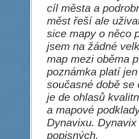
cíl města a podrobn
měst řeší ale uživ
sice mapy o něco po
jsem na žádné velk
map mezi oběma pr
poznámka platí jen 
současné době se 
je de ohlasů kvali
a mapové podklady 
Dynavixu. Dynavix 
popisných.