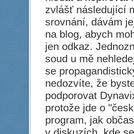
zvlášť následující 
srovnání, dávám je
na blog, abych moh
jen odkaz. Jednoz
soud u mě nehledej
se propagandistick
nedozvíte, že byst
podporovat Dynavi
protože jde o "česk
program, jak občas
v diskuzích, kde se