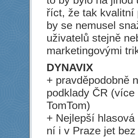
říct, že tak kvalitn
by se nemusel snaži
uživatelů stejně n
marketingovými trik
DYNAVIX
+ pravděpodobně n
podklady ČR (více 
TomTom)
+ Nejlepší hlasová
ní i v Praze jet bez