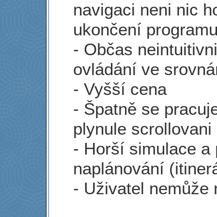
navigaci neni nic 
ukončení programu 
- Občas neintuitiv
ovládání ve srovn
- Vyšší cena
- Špatně se pracuj
plynule scrollovan
- Horší simulace a 
naplánování (itiner
- Uživatel nemůže 