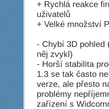
+ Rychlá reakce fi
uživatelů
+ Velké množství 
- Chybí 3D pohled 
něj zvykl)
- Horší stabilita p
1.3 se tak často n
verze, ale přesto 
problémy nepříjem
zařízení s Widcom