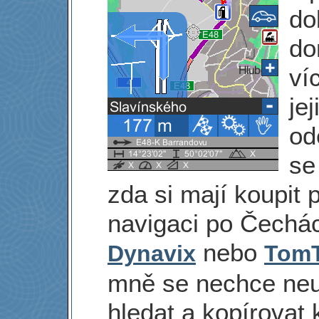
do
do
ví
jej
od
se 
zda si mají koupit 
navigaci po Čechá
nebo
Dynavix
Tom
mně se nechce neu
hledat a kopírovat