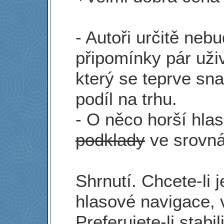
- Autoři určitě neb
připomínky pár uživ
který se teprve sn
podíl na trhu.
- O něco horší hla
podklady
ve srovná
Shrnutí. Chcete-li 
hlasové navigace, 
Preferujete-li stabi