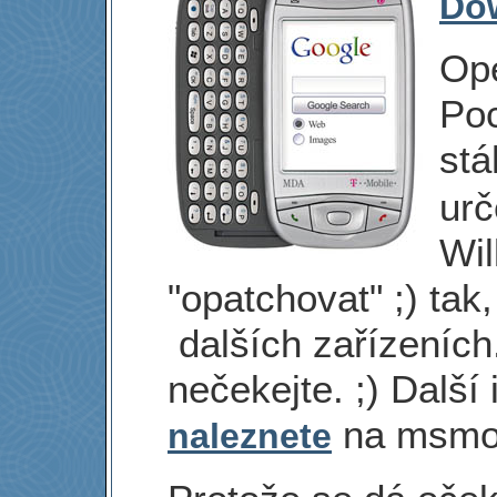
Do
Ope
Po
st
urč
Wi
"opatchovat" ;) tak,
dalších zařízeních
nečekejte. ;) Dalš
na msmob
naleznete