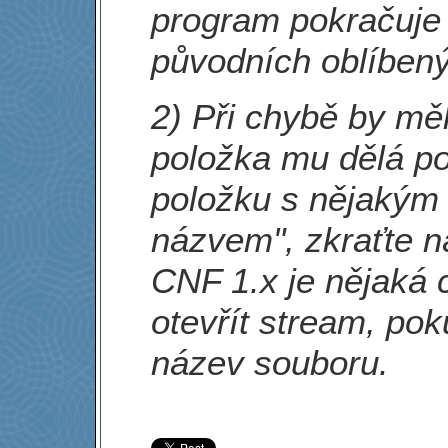
program pokračuje 
původních oblíbený
2) Při chybě by měl
položka mu dělá pot
položku s nějakým
názvem", zkraťte n
CNF 1.x je nějaká c
otevřít stream, pok
název souboru.