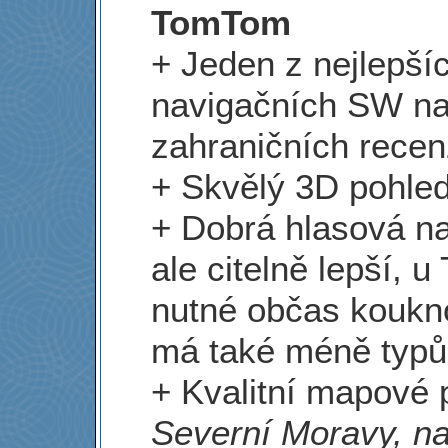
TomTom
+ Jeden z nejlepší
navigačních SW na
zahraničních recenz
+ Skvělý 3D pohle
+ Dobrá hlasová na
ale citelně lepší, 
nutné občas koukn
má také méně typů 
+ Kvalitní mapové 
Severní Moravy, na 