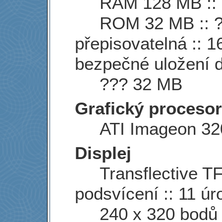
RAM 128 MB ::
ROM 32 MB :: ??
přepisovatelná :: 
bezpečné uložení d
??? 32 MB
Grafický procesor
ATI Imageon 32
Displej
Transflective TF
podsvícení :: 11 úr
240 x 320 bodů :