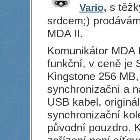
s těž
Vario,
srdcem;) prodávám
MDA II.
Komunikátor MDA II
funkční, v ceně je 
Kingstone 256 MB,
synchronizační a n
USB kabel, originál
synchronizační kol
původní pouzdro. 