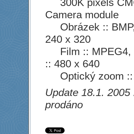
300K pixels C
Camera module
Obrázek :: BMP,
240 x 320
Film :: MPEG4,
:: 480 x 640
Optický zoom ::
Update 18.1. 2005 
prodáno