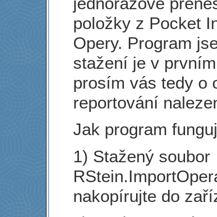
jednorázově přene
položky z Pocket I
Opery. Program jse
stažení je v prvním
prosím vás tedy o 
reportování naleze
Jak program fungu
1) Stažený soubor
RStein.ImportOper
nakopírujte do zaří