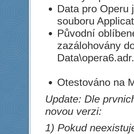
Data pro Operu 
souboru Applica
Původní oblíben
zazálohovány do
Data\opera6.adr
Otestováno na M
Update: Dle prvnich
novou verzi:
1) Pokud neexistuj