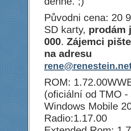
denně. ;)
Původni cena: 20 
SD karty,
prodám j
000
.
Zájemci pišt
na adresu
rene@renestein.ne
ROM: 1.72.00WW
(oficiální od TMO -
Windows Mobile 20
Radio:1.17.00
Extended Rom: 1.7