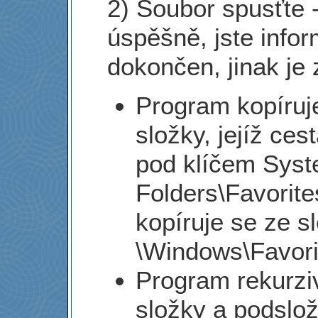
2) Soubor spusťte 
úspěšně, jste infor
dokončen, jinak je 
Program kopíruj
složky, jejíž ces
pod klíčem Syst
Folders\Favorite
kopíruje se ze s
\Windows\Favori
Program rekurzi
složky a podslož