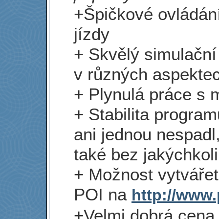
+Špičkové ovládání
jízdy
+ Skvělý simulační
v různých aspekte
+ Plynulá práce s 
+ Stabilita progra
ani jednou nespadl
také bez jakýchkol
+ Možnost vytvářet
POI na
http://www.
+Velmi dobrá cena