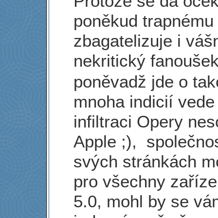
Protože se dá očeká
poněkud trapnému ú
zbagatelizuje i váš
nekritický fanouš
poněvadž jde o tako
mnoha indicií vede
infiltraci Opery n
Apple ;), společn
svých stránkách mo
pro všechny zaříz
5.0, mohl by se vá