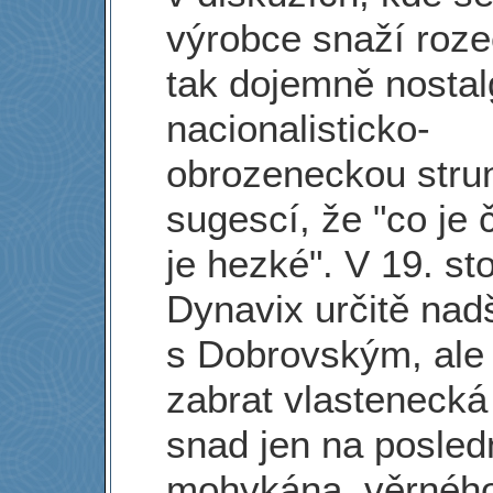
výrobce snaží roze
tak dojemně nostal
nacionalisticko-
obrozeneckou stru
sugescí, že "co je 
je hezké". V 19. sto
Dynavix určitě nad
s Dobrovským, ale 
zabrat vlasteneck
snad jen na posle
mohykána, věrného 