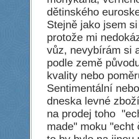
dětinského euroske
Stejně jako jsem s
protože mi nedoká
vůz, nevybírám si 
podle země původu,
kvality nebo poměr
Sentimentální nebo
dneska levné zboží
na prodej toho "ec
made" moku "echt 
to by bylo na jinou 