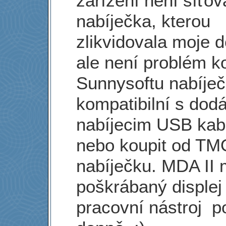
zařízení není síťov
nabíječka, kterou
zlikvidovala moje d
ale není problém ko
Sunnysoftu nabíje
kompatibilní s do
nabíjecim USB kab
nebo koupit od TM
nabíječku. MDA II
poškrábaný displej 
pracovní nástroj p