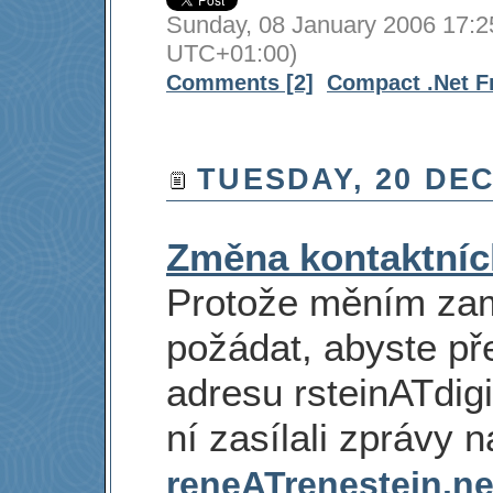
Sunday, 08 January 2006 17:2
UTC+01:00)
Comments [2]
Compact .Net 
TUESDAY, 20 DE
Změna kontaktníc
Protože měním zam
požádat, abyste pře
adresu rsteinATdig
ní zasílali zprávy 
reneATrenestein.ne