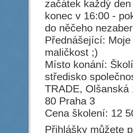
začátek každý den 
konec v 16:00 - po
do něčeho nezab
Přednášející: Moje
maličkost ;)
Místo konání: Školí
středisko společno
TRADE, Olšanská 
80 Praha 3
Cena školení: 12 5
Přihlášky můžete p