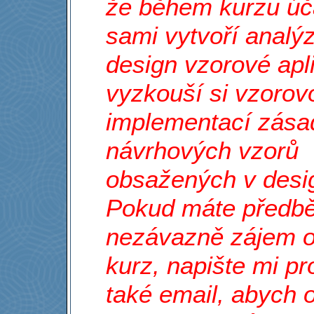
že během kurzu úč
sami vytvoří analý
design vzorové apl
vyzkouší si vzorov
implementací zása
návrhových vzorů
obsažených v desi
Pokud máte předb
nezávazně zájem o
kurz, napište mi p
také email, abych 