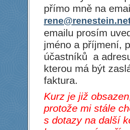
přímo mně na emai
rene@renestein.ne
emailu prosím uveď
jméno a příjmení, 
účastníků a adresu
kterou má být zasl
faktura.
Kurz je již obsazen
protože mi stále ch
s dotazy na další 