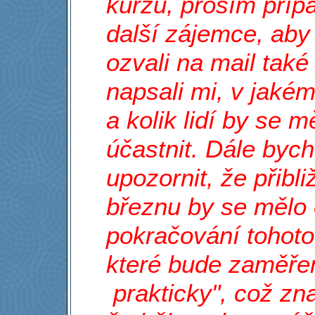
kurzu, prosím příp
další zájemce, aby
ozvali na mail také
napsali mi, v jaké
a kolik lidí by se m
účastnit. Dále bych
upozornit, že přibli
březnu by se mělo 
pokračování tohoto
které bude zaměřen
prakticky", což z