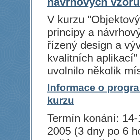
návrhových vzorů
V kurzu "Objektov
principy a návrhov
řízený design a výv
kvalitních aplikací"
uvolnilo několik mís
Informace o progr
kurzu
Termín konání: 14-
2005 (3 dny po 6 h