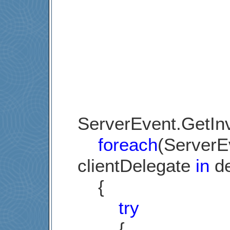
ServerEvent.GetInv
foreach
(ServerE
clientDelegate
in
de
{
try
{