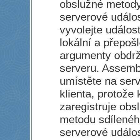
obslužné metod
serverové událo
vyvolejte událost
lokální a přepošl
argumenty obdr
serveru. Assemb
umístěte na serv
klienta, protože k
zaregistruje obs
metodu sdílenéh
serverové událos