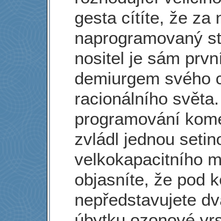
gesta cítíte, že za 
naprogramovaný st
nositel je sám prv
demiurgem svého 
racionálního světa. 
programování kome
zvládl jednou seti
velkokapacitního 
objasníte, že pod k
nepředstavujete d
úbytku ozonové vrs