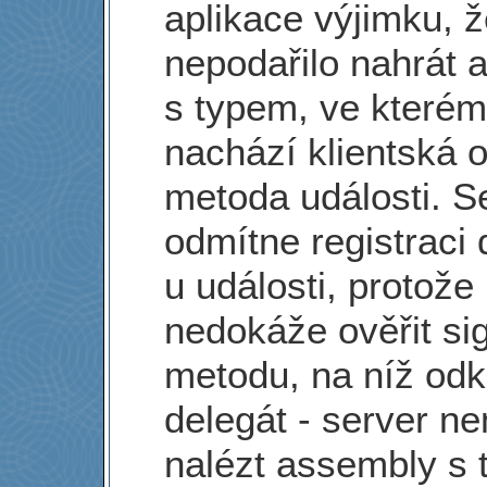
aplikace výjimku, 
nepodařilo nahrát 
s typem, ve kterém
nachází klientská 
metoda události. S
odmítne registraci 
u události, protože
nedokáže ověřit si
metodu, na níž odk
delegát - server n
nalézt assembly s 