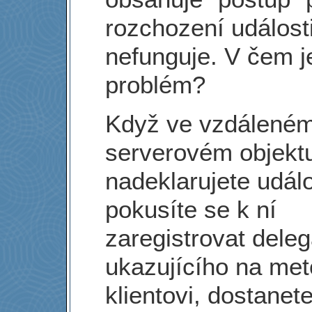
rozchození události
nefunguje. V čem j
problém?
Když ve vzdálené
serverovém objekt
nadeklarujete událo
pokusíte se k ní
zaregistrovat deleg
ukazujícího na me
klientovi, dostanet