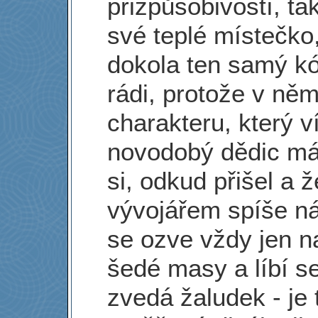
přizpůsobivostí, ta
své teplé místečko,
dokola ten samý kó
rádi, protože v něm
charakteru, který v
novodobý dědic má
si, odkud přišel a 
vývojářem spíše ná
se ozve vždy jen 
šedé masy a líbí s
zvedá žaludek - je 