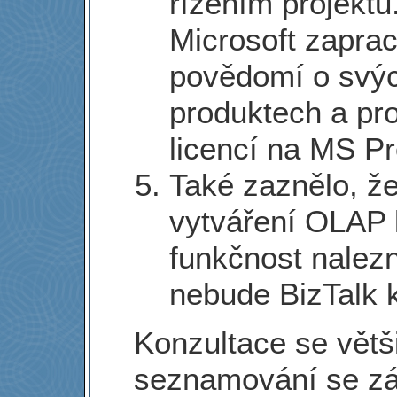
řízením projekt
Microsoft zaprac
povědomí o svý
produktech a pr
licencí na MS Pr
Také zaznělo, že
vytváření OLAP 
funkčnost nalezn
nebude BizTalk 
Konzultace se větš
seznamování se zá