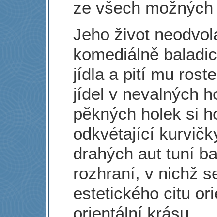
ze všech možných 
Jeho život neodvol
komediálně baladic
jídla a pití mu ros
jídel v nevalných 
pěkných holek si ho
odkvétající kurvičk
drahých aut tuní b
rozhraní, v nichž s
estetického citu o
orientální krásu.