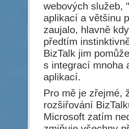
webových služeb, "
aplikací a většinu 
zaujalo, hlavně když 
předtím instinktivn
BizTalk jim pomůže 
s integrací mnoha 
aplikací.
Pro mě je zřejmé, ž
rozšiřování BizTalk
Microsoft zatím ne
zmiňuje všechny př