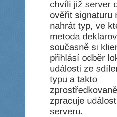
chvíli již server
ověřit signaturu
nahrát typ, ve k
metoda deklarov
současně si klie
přihlásí odběr lo
události ze sdíl
typu a takto
zprostředkovan
zpracuje událost
serveru.