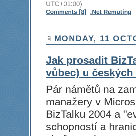
UTC+01:00)
Comments [8]
.Net Remoting
MONDAY, 11 OCT
Jak prosadit BizT
vůbec) u českých
Pár námětů na zam
manažery v Microso
BizTalku 2004 a "ev
schopností a hrani