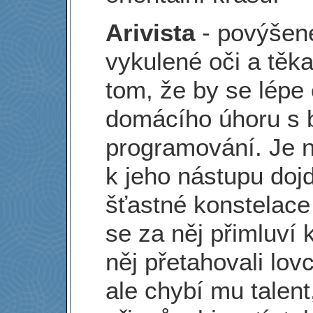
Arivista
- povýšene
vykulené oči a těk
tom, že by se lépe c
domácího úhoru s 
programování. Je n
k jeho nástupu doj
šťastné konstelace
se za něj přimluví 
něj přetahovali lov
ale chybí mu talent