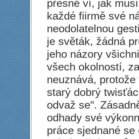
přesně ví, jak musí
každé fiirmě své n
neodolatelnou gest
je světák, žádná pr
jeho názory všichni
všech okolností, 
neuznává, protože
starý dobrý twisťá
odvaž se". Zásadně
odhady své výkonno
práce sjednané se 