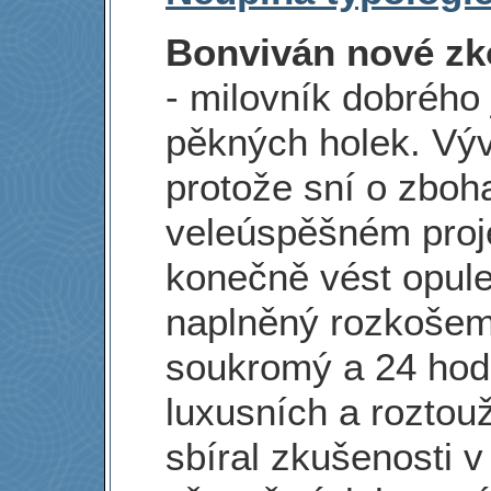
Bonviván nové zk
- milovník dobrého j
pěkných holek. Vývo
protože sní o zboh
veleúspěšném proj
konečně vést opulen
naplněný rozkošemi,
soukromý a 24 hodi
luxusních a roztou
sbíral zkušenosti v