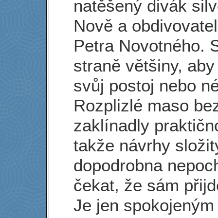
natěšený divák silv
Nově a obdivovatel
Petra Novotného. S
straně většiny, ab
svůj postoj nebo n
Rozplizlé maso bez
zaklínadly praktičn
takže návrhy složit
dopodrobna nepoch
čekat, že sám přij
Je jen spokojeným