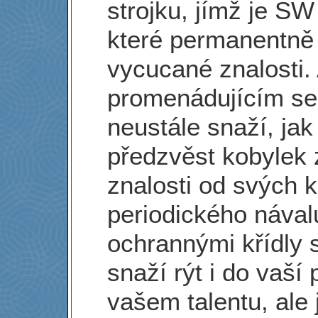
strojku, jímž je SW
které permanentně 
vycucané znalosti.
promenádujícím se p
neustále snaží, ja
předzvěst kobylek 
znalosti od svých 
periodického návalu
ochrannými křídly 
snaží rýt i do vaší 
vašem talentu, ale