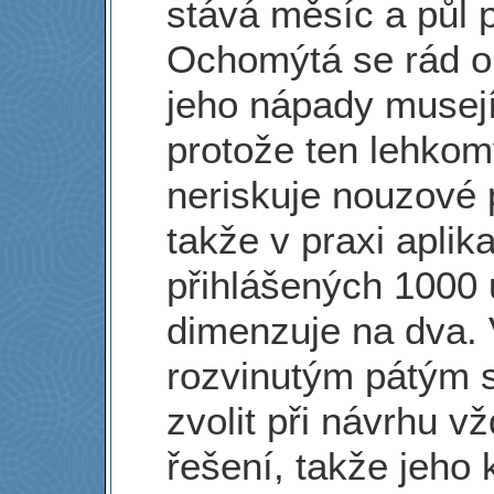
stává měsíc a půl 
Ochomýtá se rád ok
jeho nápady musejí
protože ten lehkom
neriskuje nouzové p
takže v praxi aplik
přihlášených 1000 
dimenzuje na dva.
rozvinutým pátým 
zvolit při návrhu v
řešení, takže jeho 