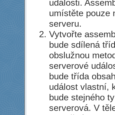
události. Assem
umístěte pouze 
serveru.
Vytvořte assembl
bude sdílená tří
obslužnou meto
serverové událos
bude třída obsa
událost vlastní, 
bude stejného ty
serverová. V těl