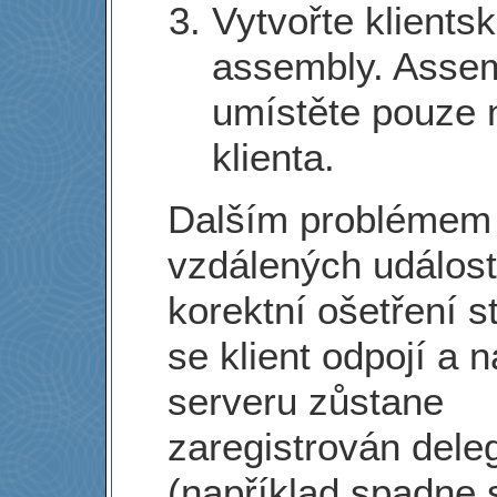
Vytvořte klients
assembly. Asse
umístěte pouze 
klienta.
Dalším problémem
vzdálených událost
korektní ošetření s
se klient odpojí a n
serveru zůstane
zaregistrován dele
(například spadne s