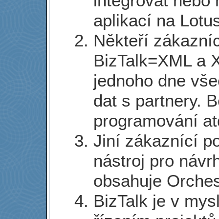
integrovat nebo 
aplikací na Lotu
Někteří zákazníc
BizTalk=XML a 
jednoho dne vše
dat s partnery. 
programování at
Jiní zákaznící p
nástroj pro návr
obsahuje Orches
BizTalk je v mys