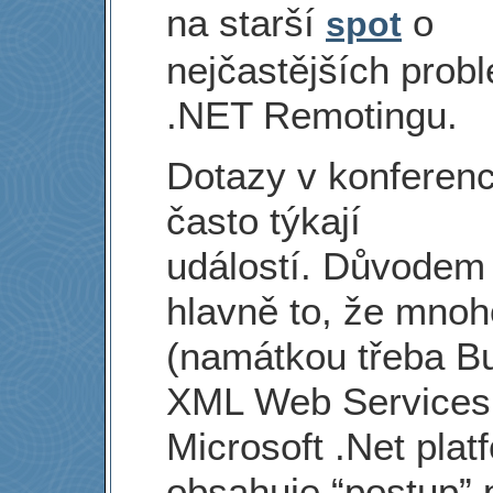
na starší
o
spot
nejčastějších prob
.NET Remotingu.
Dotazy v konferenc
často týkají
událostí. Důvodem 
hlavně to, že mnoh
(namátkou třeba Bu
XML Web Services 
Microsoft .Net plat
obsahuje “postup” 