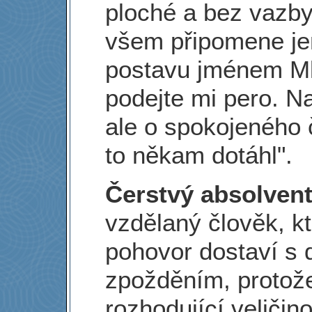
ploché a bez vazby
všem připomene je
postavu jménem Ml
podejte mi pero. N
ale o spokojeného č
to někam dotáhl".
Čerstvý absolven
vzdělaný člověk, k
pohovor dostaví s
zpožděním, protože
rozhodující veličin