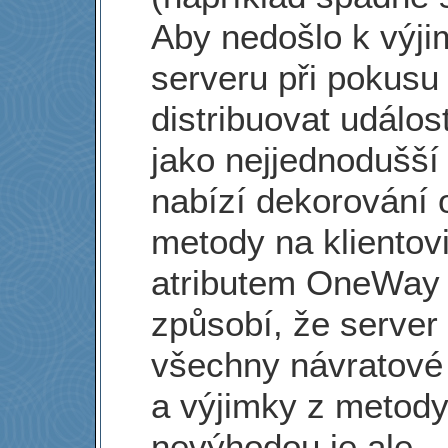
Aby nedošlo k výji
serveru při pokusu
distribuovat událost
jako nejjednodušší
nabízí dekorování 
metody na klientov
atributem OneWay -
způsobí, že server 
všechny návratové
a výjimky z metody
nevýhodou je ale