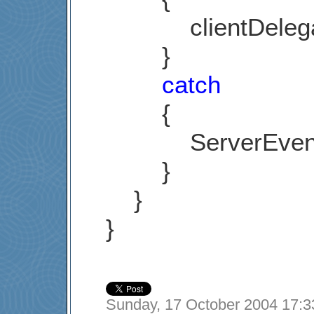
clientDelegat
}
catch
{
ServerEvent -= 
}
}
}
Sunday, 17 October 2004 17:3