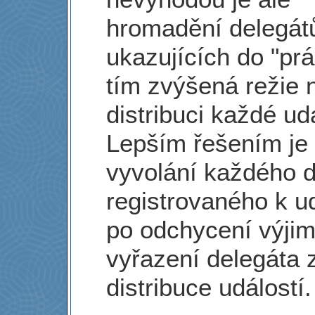
hromadění delegát
ukazujících do "pr
tím zvýšená režie 
distribuci každé udá
Lepším řešením je 
vyvolání každého d
registrovaného k ud
po odchycení výji
vyřazení delegáta z
distribuce událostí.