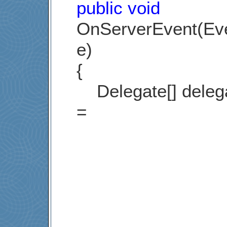
public
void
OnServerEvent(Ev
e)
{
Delegate[] delega
=