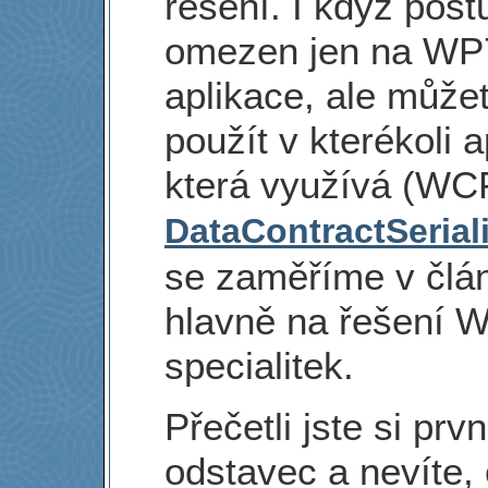
řešení. I když post
omezen jen na WP
aplikace, ale může
použít v kterékoli a
která využívá (WC
DataContractSerial
se zaměříme v člá
hlavně na řešení 
specialitek.
Přečetli jste si prvn
odstavec a nevíte, 