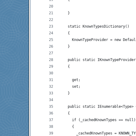
    }
    static KnownTypesDictionary()
    {
      KnownTypeProvider = new Defaul
    }
    public static IKnownTypeProvider
    {
      get;
      set;
    }
    public static IEnumerable<Type> 
    {
      if (_cachedKnownTypes == null)
      {
        _cachedKnownTypes = KNOWN_TY