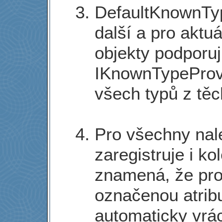
DefaultKnownTy
další a pro aktuá
objekty podporuj
IKnownTypeProvi
všech typů z těc
Pro všechny nal
zaregistruje i k
znamená, že pro
označenou atrib
automaticky vrá