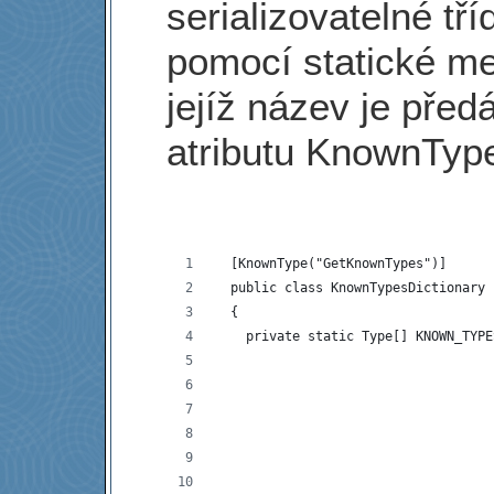
serializovatelné tří
pomocí statické m
jejíž název je před
atributu KnownTyp
  [KnownType("GetKnownTypes")] 
  public class KnownTypesDictionary 
  {
    private static Type[] KNOWN_TYPE
                                    
                                    
                                    
                                    
                                    
                                    