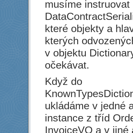
musíme instruovat
DataContractSeriali
které objekty a hla
kterých odvozených
v objektu Dictionar
očekávat.
Když do
KnownTypesDictio
ukládáme v jedné a
instance z tříd Or
InvoiceVO a v jiné 