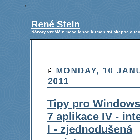
\
René Stein
Názory vzešlé z mesaliance humanitní skepse a t
MONDAY, 10 JAN
2011
Tipy pro Window
7 aplikace IV - in
I - zjednodušená