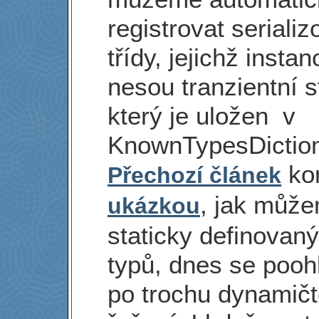
registrovat serializ
třídy, jejichž insta
nesou tranzientní s
který je uložen v
KnownTypesDiction
kon
Přechozí článek
, jak může
ukázkou
staticky definovan
typů, dnes se poo
po trochu dynamičt