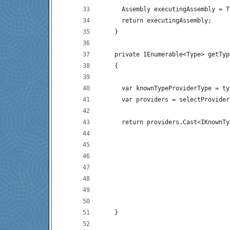
      Assembly executingAssembly = T
      return executingAssembly;
    }
    private IEnumerable<Type> getTyp
    {
      var knownTypeProviderType = ty
      var providers = selectProvider
      return providers.Cast<IKnownTy
                                    
                                    
                                    
                                    
                                    
    }