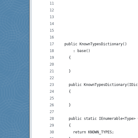
                                    
                                    
                                    
                                    
                                    
                                    
  public KnownTypesDictionary()
      : base()
    {
    }
    public KnownTypesDictionary(IDic
    {
    }
    public static IEnumerable<Type> 
    {
      return KNOWN_TYPES;