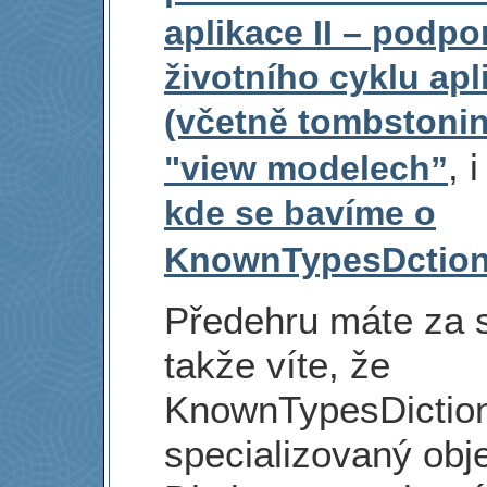
aplikace II – podpo
životního cyklu apl
(včetně tombstonin
, 
"view modelech”
kde se bavíme o
KnownTypesDction
Předehru máte za 
takže víte, že
KnownTypesDiction
specializovaný obj