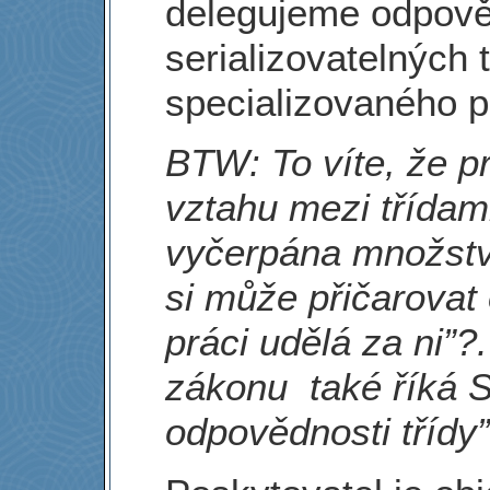
delegujeme odpově
serializovatelných 
specializovaného p
BTW: To víte, že pr
vztahu mezi třídami
vyčerpána množstv
si může přičarovat 
práci udělá za ni”
zákonu také říká S
odpovědnosti třídy”