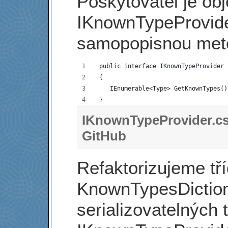
Poskytovatel je obj
IKnownTypeProvide
samopopisnou met
 public interface IKnownTypeProvider
 {
    IEnumerable<Type> GetKnownTypes()
 }
IKnownTypeProvider.c
GitHub
Refaktorizujeme tř
KnownTypesDictiona
serializovatelných 