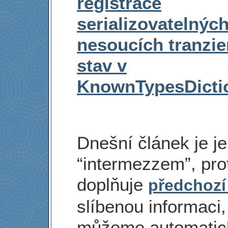
registrace
serializovatelných
nesoucích tranzie
stav v
KnownTypesDicti
Dnešní článek je j
“intermezzem”, pro
doplňuje
předchozí
slíbenou informaci,
můžeme automatic