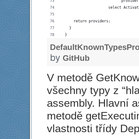
                            provider
                      select Activat
      return providers;
    }
  }
DefaultKnownTypesPro
by
GitHub
V metodě GetKno
všechny typy z “hl
assembly. Hlavní 
metodě getExecuti
vlastnosti třídy De