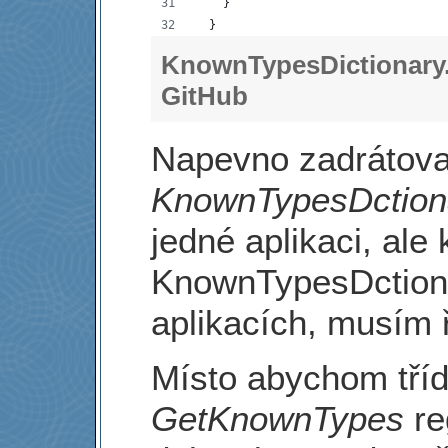
    }
  }
KnownTypesDictionary
GitHub
Napevno zadrátova
KnownTypesDction
jedné aplikaci, al
KnownTypesDction
aplikacích, musím ř
Místo abychom tří
GetKnownTypes
re