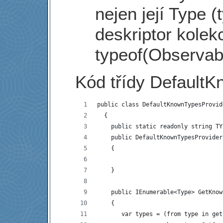
nejen její Type (
deskriptor kolek
typeof(Observab
Kód třídy Default
public class DefaultKnownTypesProvid
  {
    public static readonly string TY
    public DefaultKnownTypesProvider
    {
    }
    public IEnumerable<Type> GetKnow
    {             
       var types = (from type in get