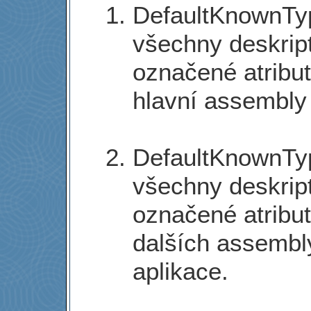
DefaultKnownTyp
všechny deskript
označené atribu
hlavní assembly 
DefaultKnownTyp
všechny deskript
označené atribu
dalších assembly
aplikace.