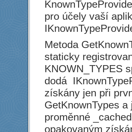
KnownTypeProvider 
pro účely vaší apl
IKnownTypeProvide
Metoda GetKnownT
staticky registrovan
KNOWN_TYPES spol
dodá IKnownTypePr
získány jen při pr
GetKnownTypes a 
proměnné _cache
opakovaným získá