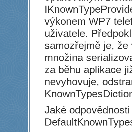
IKnownTypeProvider
výkonem WP7 telefo
uživatele. Předpok
samozřejmě je, že v
množina serializova
za běhu aplikace ji
nevyhovuje, odstra
KnownTypesDiction
Jaké odpovědnosti
DefaultKnownType