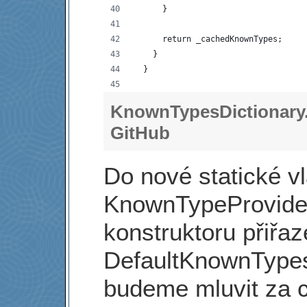
      }
      return _cachedKnownTypes;
    }
  }
KnownTypesDictionary
GitHub
Do nové statické vl
KnownTypeProvider
konstruktoru přiřa
DefaultKnownTypes
budeme mluvit za ch