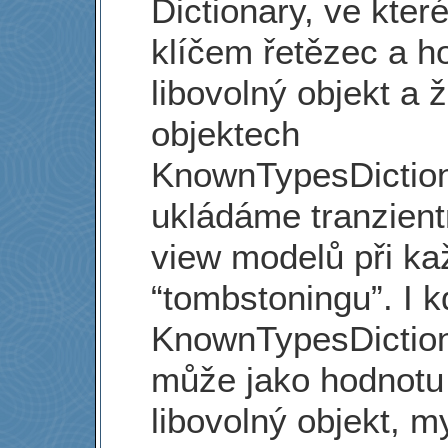
Dictionary, ve kter
klíčem řetězec a h
libovolný objekt a 
objektech
KnownTypesDictio
ukládáme tranzient
view modelů při k
“tombstoningu”. I 
KnownTypesDictio
může jako hodnotu
libovolný objekt, m