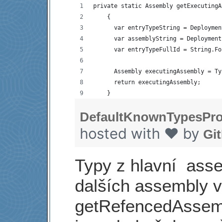
private static Assembly getExecutingA
    {
      var entryTypeString = Deploymen
      var assemblyString = Deployment
      var entryTypeFullId = String.Fo
      Assembly executingAssembly = Ty
      return executingAssembly;
    }
DefaultKnownTypesPro
hosted with ❤ by
Gi
Typy z hlavní asse
dalších assembly 
getRefencedAssem