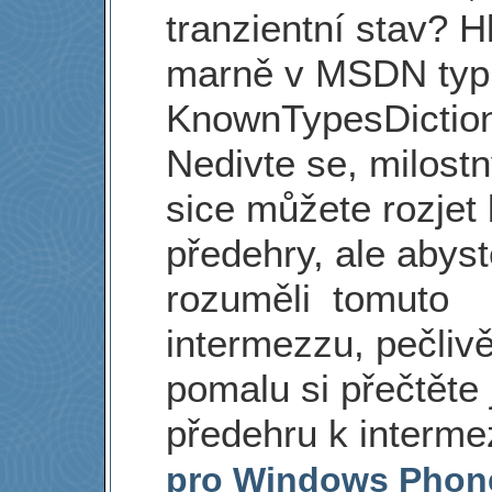
tranzientní stav? H
marně v MSDN typ
KnownTypesDictio
Nedivte se, milostn
sice můžete rozjet
předehry, ale abys
rozuměli tomuto
intermezzu, pečliv
pomalu si přečtěte 
předehru k interm
pro Windows Phon