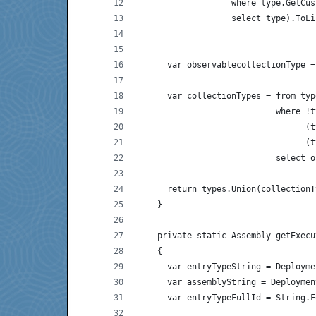
                   where type.GetCus
                   select type).ToLi
      var observablecollectionType =
      var collectionTypes = from typ
                            where !t
                                  (t
                                  (t
                            select o
      return types.Union(collectionT
    }
    private static Assembly getExecu
    {
      var entryTypeString = Deployme
      var assemblyString = Deploymen
      var entryTypeFullId = String.F