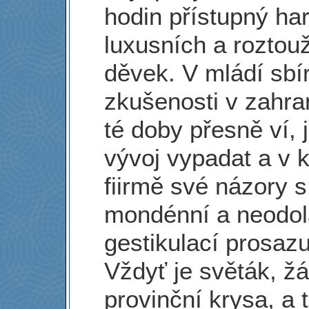
hodin přístupný ha
luxusních a roztou
děvek. V mládí sbír
zkušenosti v zahra
té doby přesně ví, 
vývoj vypadat a v 
fiirmě své názory s
mondénní a neodol
gestikulací prosazu
Vždyť je světák, ž
provinční krysa, a