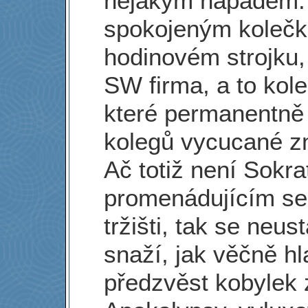
nějakým nápadem. 
spokojeným koleč
hodinovém strojku, 
SW firma, a to kol
které permanentně 
kolegů vycucané zn
Ač totiž není Sokr
promenádujícím se
tržišti, tak se neust
snaží, jak věčně h
předzvěst kobylek 