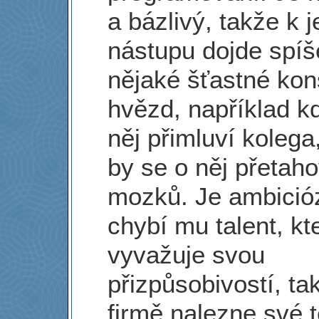
a bázlivý, takže k 
nástupu dojde spíš
nějaké šťastné kon
hvězd, například k
něj přimluví kolega
by se o něj přetahov
mozků. Je ambicióz
chybí mu talent, kt
vyvažuje svou
přizpůsobivostí, ta
firmě nalezne své t