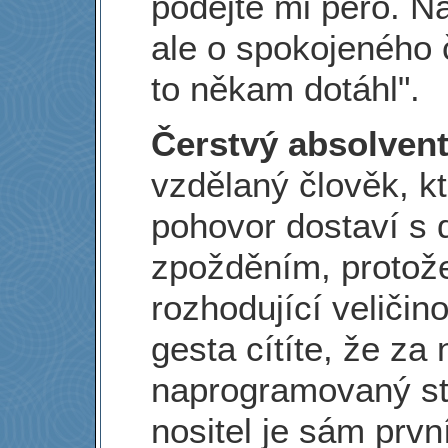
podejte mi pero. N
ale o spokojeného č
to někam dotáhl".
Čerstvý absolven
vzdělaný člověk, k
pohovor dostaví s
zpožděním, protože
rozhodující veličin
gesta cítíte, že za 
naprogramovaný st
nositel je sám prv