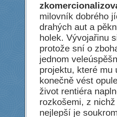
zkomercionalizov
milovník dobrého jíd
drahých aut a pěk
holek. Vývojařinu s
protože sní o zboha
jednom veleúspěš
projektu, které mu
konečně vést opule
život rentiéra napl
rozkošemi, z nichž
nejlepší je soukro