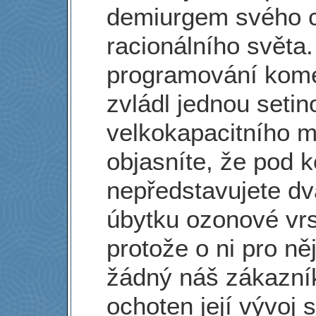
demiurgem svého 
racionálního světa. 
programování kome
zvládl jednou seti
velkokapacitního 
objasníte, že pod k
nepředstavujete d
úbytku ozonové vrs
protože o ni pro ně
žádný náš zákazník
ochoten její vývoj 