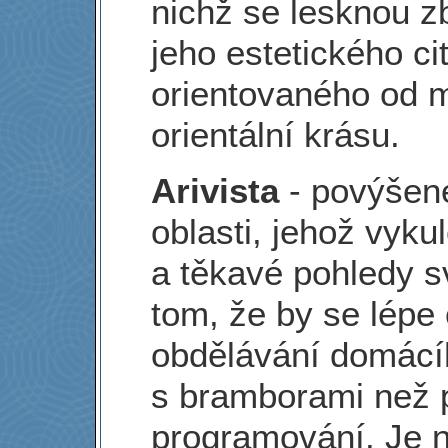
nichž se lesknou z
jeho estetického ci
orientovaného od m
orientální krásu.
Arivista
- povýšen
oblasti, jehož vyku
a těkavé pohledy s
tom, že by se lépe c
obdělávání domácí
s bramborami než p
programování. Je 