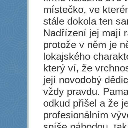
místečko, ve které
stále dokola ten s
Nadřízení jej mají r
protože v něm je n
lokajského charakt
který ví, že vrchno
její novodobý dědi
vždy pravdu. Pamat
odkud přišel a že j
profesionálním vý
spíše náhodou, tak