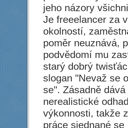
jeho názory všichni
Je freeelancer za 
okolností, zaměst
poměr neuznává, p
podvědomí mu zast
starý dobrý twisťá
slogan "Nevaž se 
se". Zásadně dává
nerealistické odha
výkonnosti, takže 
práce sjednané se