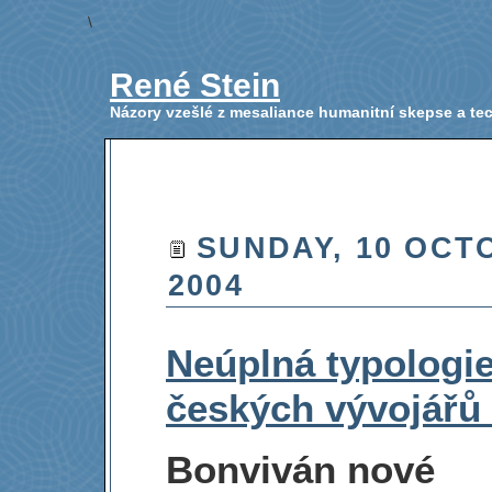
\
René Stein
Názory vzešlé z mesaliance humanitní skepse a t
SUNDAY, 10 OCT
2004
Neúplná typologi
českých vývojářů 
Bonviván nové