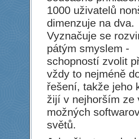
1000 uživatelů non
dimenzuje na dva.
Vyznačuje se rozv
pátým smyslem -
schopností zvolit p
vždy to nejméně d
řešení, takže jeho
žijí v nejhorším ze
možných softwaro
světů.