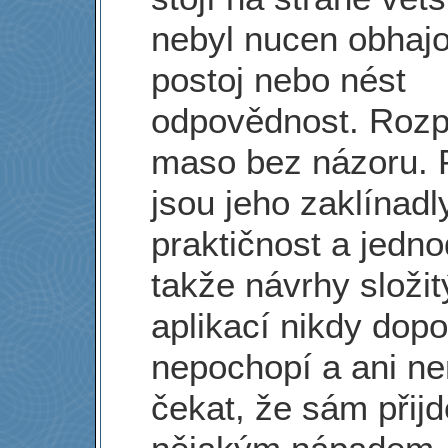
nebyl nucen obhajo
postoj nebo nést
odpovědnost. Rozpl
maso bez názoru. 
jsou jeho zaklínadl
praktičnost a jedn
takže návrhy složi
aplikací nikdy dop
nepochopí a ani n
čekat, že sám přijd