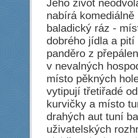
Jeho život neodvol
nabírá komediálně
baladický ráz - mís
dobrého jídla a pit
panděro z přepálen
v nevalných hospo
místo pěkných hole
vytipují třetiřadé o
kurvičky a místo t
drahých aut tuní ba
uživatelských rozhr