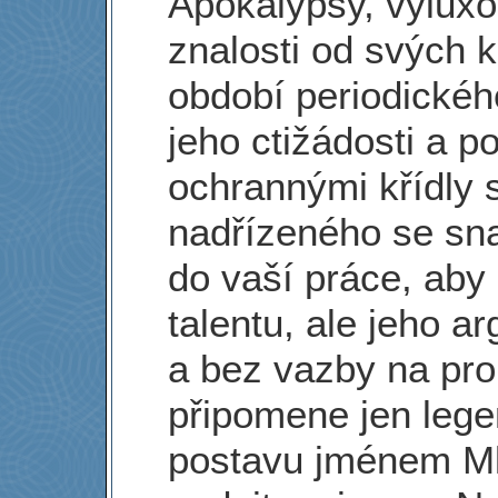
Apokalypsy, vyluxo
znalosti od svých 
období periodickéh
jeho ctižádosti a p
ochrannými křídly 
nadřízeného se snaž
do vaší práce, aby 
talentu, ale jeho a
a bez vazby na pr
připomene jen leg
postavu jménem Ml