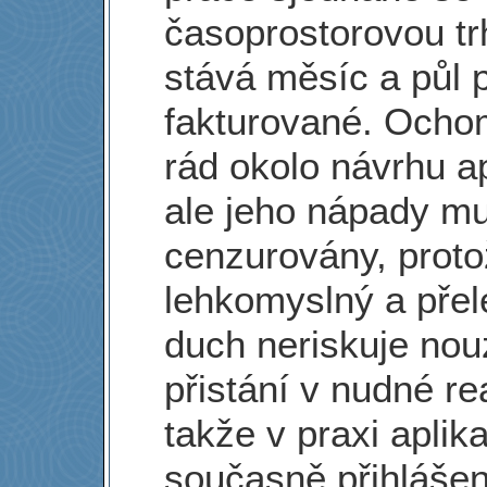
časoprostorovou tr
stává měsíc a půl 
fakturované. Ocho
rád okolo návrhu ap
ale jeho nápady mu
cenzurovány, proto
lehkomyslný a přel
duch neriskuje no
přistání v nudné rea
takže v praxi aplika
současně přihláše