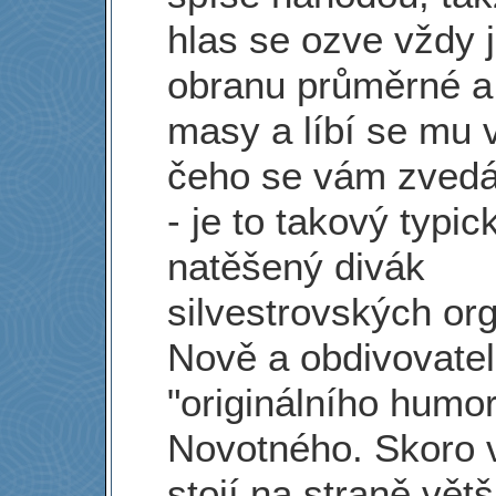
hlas se ozve vždy 
obranu průměrné a
masy a líbí se mu 
čeho se vám zvedá
- je to takový typic
natěšený divák
silvestrovských org
Nově a obdivovatel
"originálního humo
Novotného. Skoro 
stojí na straně větš