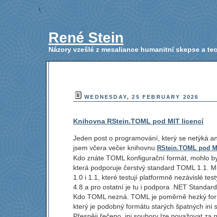
\
René Stein
Názory vzešlé z mesaliance humanitní skepse a t
WEDNESDAY, 25 FEBRUARY 2026
Knihovna RStein.TOML pod MIT licencí
Jeden post o programování, který se netýká ani 
jsem včera večer knihovnu
RStein.TOML pod MI
Kdo znáte TOML konfigurační formát, mohlo by
která podporuje čerstvý standard TOML 1.1. M
1.0 i 1.1, které testují platformně nezávislé
4.8 a pro ostatní je tu i podpora .NET Standard
Kdo TOML nezná. TOML je poměrně hezký formát 
který je podobný formátu starých špatných ini 
Přesněji řečeno, ini soubory lze považovat z