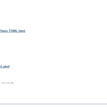
/RStein.TOML.html
ml.abnf
 Time, UTC+01:00)