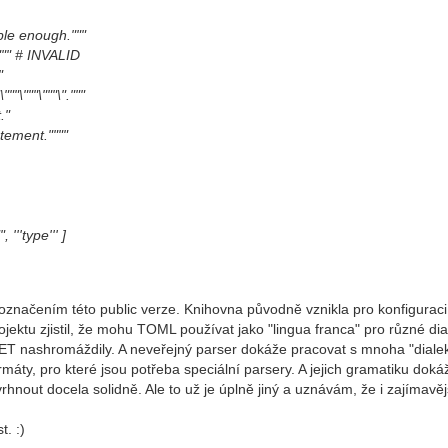
ple enough."""
""" # INVALID
"
""\"""\"""\"."""
."
atement.""""
 '''type''' ]
ě označením této public verze. Knihovna původně vznikla pro konfigurac
ektu zjistil, že mohu TOML používat jako "lingua franca" pro různé dia
LET nashromáždily. A neveřejný parser dokáže pracovat s mnoha "dialek
máty, pro které jsou potřeba speciální parsery. A jejich gramatiku doká
nout docela solidně. Ale to už je úplně jiný a uznávám, že i zajímavěj
t. :)