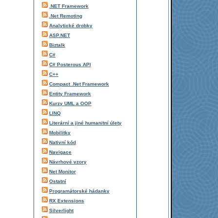
.NET Framework
.Net Remoting
Analytické drobky
ASP.NET
Biztalk
C#
C# Posterous API
C++
Compact .Net Framework
Entity Framework
Kurzy UML a OOP
LINQ
Literární a jiné humanitní úlety
Mobilitky
Nativní kód
Navigace
Návrhové vzory
Net Monitor
Ostatní
Programátorské hádanky
RX Extensions
Silverlight