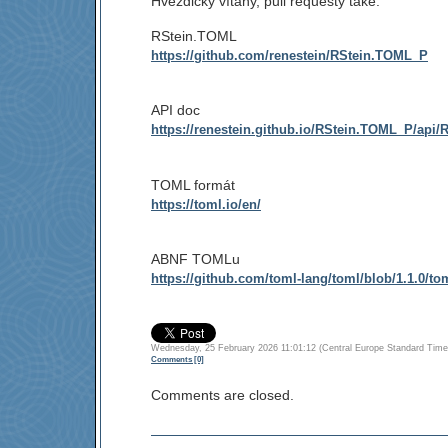
Hvězdičky vítány, pull requesty také.
RStein.TOML
https://github.com/renestein/RStein.TOML_P
API doc
https://renestein.github.io/RStein.TOML_P/api
TOML formát
https://toml.io/en/
ABNF TOMLu
https://github.com/toml-lang/toml/blob/1.1.0/to
Wednesday, 25 February 2026 11:01:12 (Central Europe Standard
Comments [0]
Comments are closed.