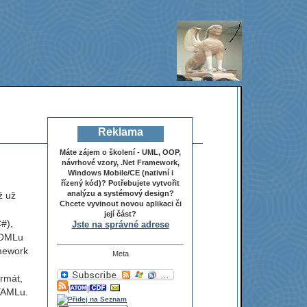
Reklama
Máte zájem o školení - UML, OOP,
návrhové vzory, .Net Framework,
Windows Mobile/CE (nativní i
řízený kód)? Potřebujete vytvořit
analýzu a systémový design?
ž už
Chcete vyvinout novou aplikaci či
její část?
#),
Jste na správné adrese
 TOMLu
amework
Meta
ormát,
|
|
 YAMLu.