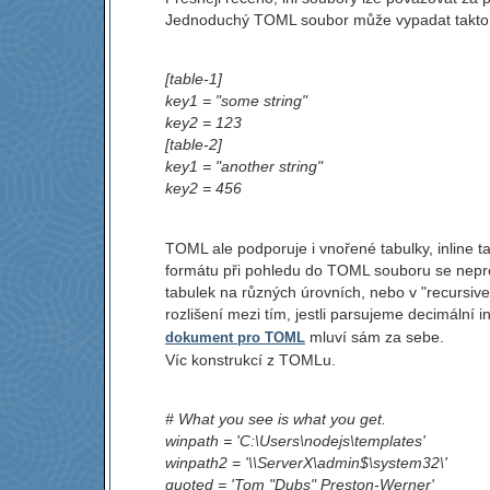
Jednoduchý TOML soubor může vypadat takto
[table-1]
key1 = "some string"
key2 = 123
[table-2]
key1 = "another string"
key2 = 456
TOML ale podporuje i vnořené tabulky, inline t
formátu při pohledu do TOML souboru se nepropi
tabulek na různých úrovních, nebo v "recursive 
rozlišení mezi tím, jestli parsujeme decimální i
mluví sám za sebe.
dokument pro TOML
Víc konstrukcí z TOMLu.
# What you see is what you get.
winpath = 'C:\Users\nodejs\templates'
winpath2 = '\\ServerX\admin$\system32\'
quoted = 'Tom "Dubs" Preston-Werner'