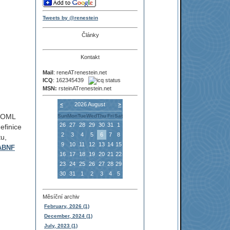
Tweets by @renestein
Články
Kontakt
Mail
: reneATrenestein.net
ICQ
: 162345439
MSN:
rsteinATrenestein.net
2026 August
<
>
 TOML
Sun
Mon
Tue
Wed
Thu
Fri
Sat
26
27
28
29
30
31
1
efinice
2
3
4
5
6
7
8
tu,
9
10
11
12
13
14
15
ABNF
16
17
18
19
20
21
22
23
24
25
26
27
28
29
30
31
1
2
3
4
5
Měsíční archiv
February, 2026 (1)
December, 2024 (1)
July, 2023 (1)