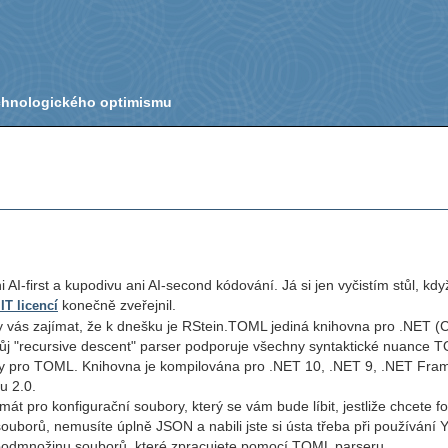
echnologického optimismu
AI-first a kupodivu ani AI-second kódování. Já si jen vyčistím stůl, kdy
konečně zveřejnil.
T licencí
 vás zajímat, že k dnešku je RStein.TOML jediná knihovna pro .NET (C
ůj "recursive descent" parser podporuje všechny syntaktické nuance
 testy pro TOML. Knihovna je kompilována pro .NET 10, .NET 9, .NET Fr
u 2.0.
pro konfigurační soubory, který se vám bude líbit, jestliže chcete f
souborů, nemusíte úplně JSON a nabili jste si ústa třeba při používání
a podmnožinu souborů, které zpracujete pomocí TOML parseru.