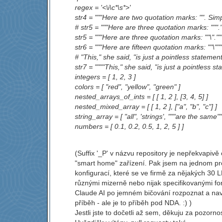
regex = '<\i\c*\s*>'
str4 = """Here are two quotation marks: "". Sim
# str5 = """Here are three quotation marks: """.
str5 = """Here are three quotation marks: ""\".""
str6 = """Here are fifteen quotation marks: ""\"""\"
# "This," she said, "is just a pointless statement
str7 = """"This," she said, "is just a pointless st
integers = [ 1, 2, 3 ]
colors = [ "red", "yellow", "green" ]
nested_arrays_of_ints = [ [ 1, 2 ], [3, 4, 5] ]
nested_mixed_array = [ [ 1, 2 ], ["a", "b", "c"] ]
string_array = [ "all", 'strings', """are the same""",
numbers = [ 0.1, 0.2, 0.5, 1, 2, 5 ] ]
(Suffix '_P' v názvu repository je nepřekvapiv
"smart home" zařízení. Pak jsem na jednom proj
konfigurací, které se ve firmě za nějakých 30 
různými mizerně nebo nijak specifikovanými for
Claude AI po jemném bičování rozpoznat a navrh
příběh - ale je to příběh pod NDA. :) )
Jestli jste to dočetli až sem, děkuju za pozornos