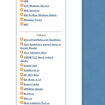
UML
VSS Windows Service
Web Services
Wifi Profiles Windows Mobile
Windows Forms
WP7
Odkazy
4GuysFromRolla.com Headlines
Aleš Roubíček's starred items in
Google Reader
Alex Yakhnin's Blog
ASPNET.CZ: Nově vydané
články
Augiho web
AutoRevue.cz
B# .NET Blog
Bill Blogs in C#
Binární Ládin
bIRDIEho žblepty
BListy.cz
Bloc.cz
Blog redaktorů Živě.cz