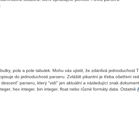
:
abulky, pole a pole tabulek. Mohu vás ujistit, že zdánlivá jednoduchost
suje do jednoduchosti parseru. Zvláště pikantní je třeba ošetření red
descent" parseru, který "vidí" jen aktuální a následující znak dokumen
nteger, hex integer, bin integer, float nebo různé formáty data. Ostatně