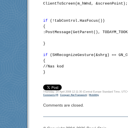
ClientToScreen(m_hWnd, &screenPoint);

if
 (!tabControl.HasFocus())

{

:PostMessage(GetParent(), TODAYM_TOOK
}

if
 (SHRecognizeGesture(&shrg) == GN_C
{

//Nas kod

}
Thursday, 24 April 2008 12:11:30 (Central Europe Standard Time,
|
Comments [0]
Compact .Net Framework
Mobilitky
Comments are closed.