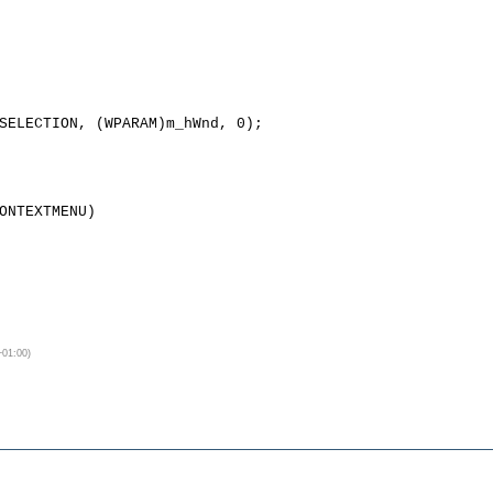
SELECTION, (WPARAM)m_hWnd, 0);

ONTEXTMENU) 

 UTC+01:00)