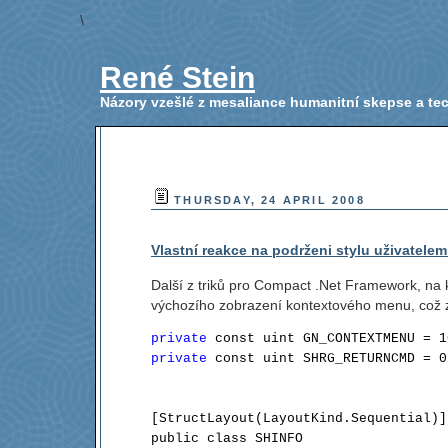
\
René Stein
Názory vzešlé z mesaliance humanitní skepse a t
THURSDAY, 24 APRIL 2008
Vlastní reakce na podrženi stylu uživatel
Další z triků pro Compact .Net Framework, na k
výchozího zobrazení kontextového menu, což za
private
private
 const uint SHRG_RETURNCMD = 0
[StructLayout(LayoutKind.Sequential)] 
public class SHINFO 
