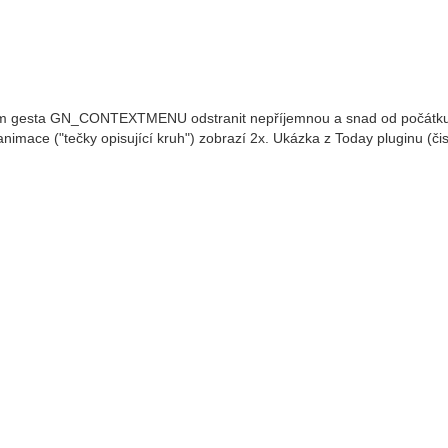
ím gesta GN_CONTEXTMENU odstranit nepříjemnou a snad od počátk
imace ("tečky opisující kruh") zobrazí 2x. Ukázka z Today pluginu (čis