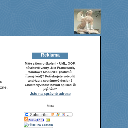
Reklama
Máte zájem o školení - UML, OOP,
návrhové vzory, .Net Framework,
Windows Mobile/CE (nativní i
řízený kód)? Potřebujete vytvořit
analýzu a systémový design?
to
Chcete vyvinout novou aplikaci či
ožné.
její část?
Jste na správné adrese
Meta
|
|