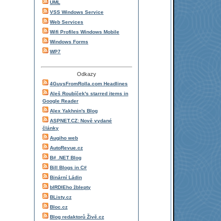
UML
VSS Windows Service
Web Services
Wifi Profiles Windows Mobile
Windows Forms
WP7
Odkazy
4GuysFromRolla.com Headlines
Aleš Roubíček's starred items in
Google Reader
Alex Yakhnin's Blog
ASPNET.CZ: Nově vydané
články
Augiho web
AutoRevue.cz
B# .NET Blog
Bill Blogs in C#
Binární Ládin
bIRDIEho žblepty
BListy.cz
Bloc.cz
Blog redaktorů Živě.cz