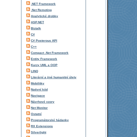
.NET Framework
.Net Remoting
Analytické drobky
ASP.NET
Biztalk
C#
C# Posterous API
C++
Compact .Net Framework
Entity Framework
Kurzy UML a OOP
LINQ
Literární a jiné humanitní úlety
Mobilitky
Nativní kód
Navigace
Návrhové vzory
Net Monitor
Ostatní
Programátorské hádanky
RX Extensions
Silverlight