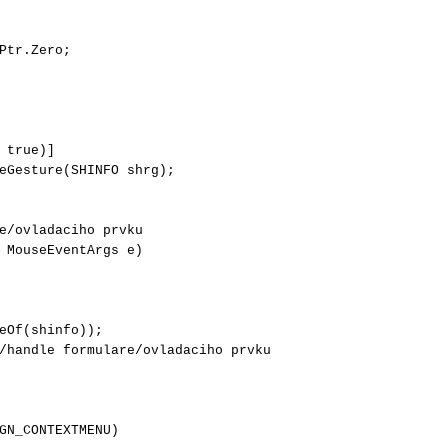
Ptr.Zero; 

eGesture(SHINFO shrg); 

 MouseEventArgs e) 

eOf(shinfo)); 

/handle formulare/ovladaciho prvku

GN_CONTEXTMENU) 
