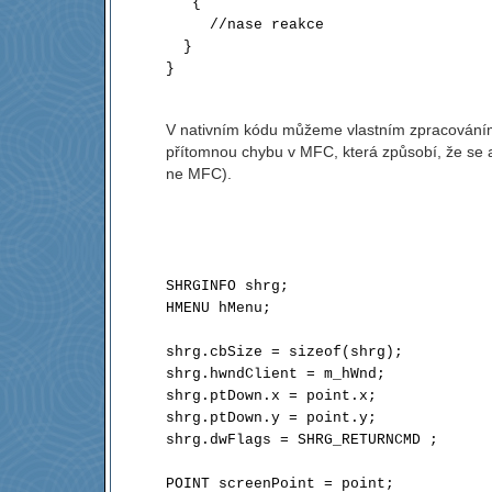
   {

     //nase reakce 

  } 

}

V nativním kódu můžeme vlastním zpracován
přítomnou chybu v MFC, která způsobí, že se an
ne MFC).
SHRGINFO shrg;

HMENU hMenu;

shrg.cbSize = sizeof(shrg);

shrg.hwndClient = m_hWnd;

shrg.ptDown.x = point.x;

shrg.ptDown.y = point.y;

shrg.dwFlags = SHRG_RETURNCMD ;

POINT screenPoint = point;
