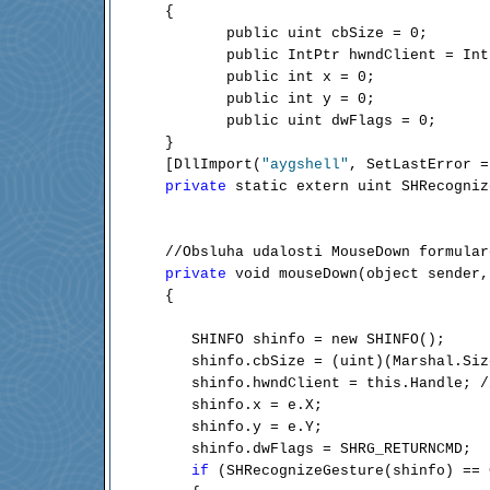
{ 

       public uint cbSize = 0; 

       public IntPtr hwndClient = Int
       public int x = 0; 

       public int y = 0; 

       public uint dwFlags = 0; 

} 

[DllImport(
"aygshell"
private
 static extern uint SHRecogniz
private
 void mouseDown(object sender,
{ 

   SHINFO shinfo = new SHINFO(); 

   shinfo.cbSize = (uint)(Marshal.Siz
   shinfo.hwndClient = this.Handle; /
   shinfo.x = e.X; 

   shinfo.y = e.Y; 

   shinfo.dwFlags = SHRG_RETURNCMD; 

if
 (SHRecognizeGesture(shinfo) == 