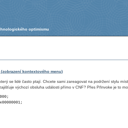
echnologického optimismu
em (zobrazení kontextového menu)
terý se lidé často ptají. Chcete sami zareagovat na podržení stylu mís
jišťuje výchozí obsluha události přímo v CNF? Přes P/Invoke je to m
x00000001; 


