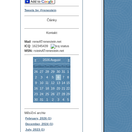
Tweets by @renestein
Články
Kontakt
Mail
: reneATrenestein.net
ICQ
: 162345439
MSN:
rsteinATrenestein.net
2026 August
<
>
Sun
Mon
Tue
Wed
Thu
Fri
Sat
26
27
28
29
30
31
1
2
3
4
5
6
7
8
9
10
11
12
13
14
15
16
17
18
19
20
21
22
23
24
25
26
27
28
29
30
31
1
2
3
4
5
Měsíční archiv
February, 2026 (1)
December, 2024 (1)
July, 2023 (1)