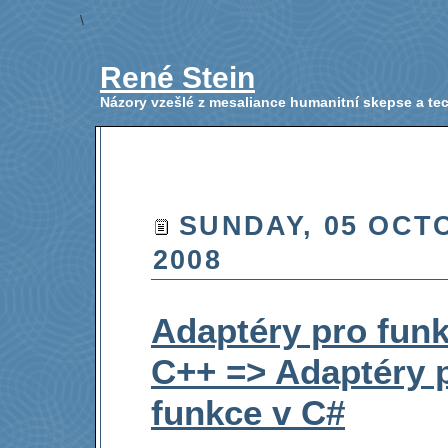
\
René Stein
Názory vzešlé z mesaliance humanitní skepse a t
SUNDAY, 05 OCT
2008
Adaptéry pro funk
C++ => Adaptéry 
funkce v C#