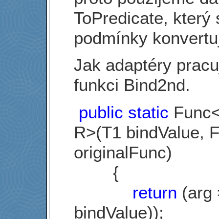
ToPredicate, který s
podmínky konvertuj
Jak adaptéry pracu
funkci Bind2nd.
public
static
Func<
R>(T1 bindValue, 
originalFunc)
{
return
(arg 
bindValue));