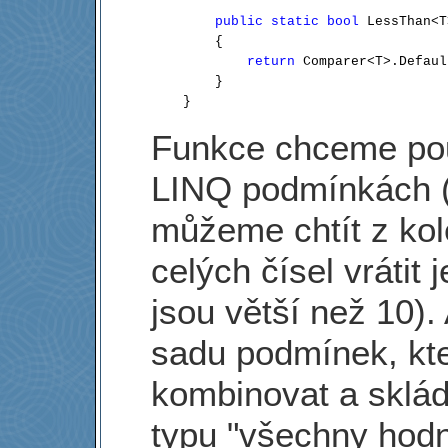
public
static
bool
 LessThan<T
        {

return
 Comparer<T>.Defaul
        }

Funkce chceme pou
LINQ podmínkách (
můžeme chtít z ko
celých čísel vrátit 
jsou větší než 10).
sadu podmínek, kt
kombinovat a sklád
typu "všechny hodn