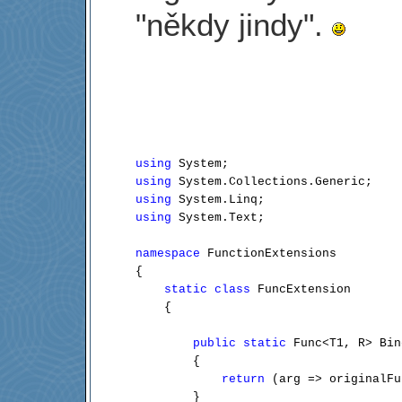
"někdy jindy".
using
using
using
using
 System.Text;

namespace
 FunctionExtensions

{

static
class
 FuncExtension

    {

public
static
 Func<T1, R> Bin
        {

return
 (arg => originalFu
        }
