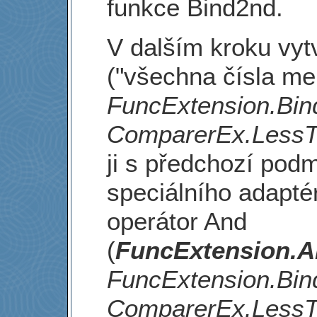
funkce Bind2nd.
V dalším kroku vy
("všechna čísla me
FuncExtension.Bi
ComparerEx.LessT
ji s předchozí po
speciálního adaptér
operátor And
(
FuncExtension.
FuncExtension.Bi
ComparerEx.LessT