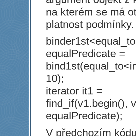
na kterém se má ot
platnost podmínky.
binder1st<equal_to
equalPredicate =
bind1st(equal_to<in
10);
iterator it1 =
find_if(v1.begin(), 
equalPredicate);
V předchozím kódu