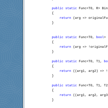
public
static
 Func<T0, R> Bin
        {

return
 (arg => originalFu
        }

public
static
 Func<T0, 
bool
> 
        {

return
 (arg => !originalF
        }

public
static
 Func<T0, T1, 
bo
        {

return
 ((arg1, arg2) => !
        }

public
static
 Func<T0, T1, T2
        {

return
 ((arg1, arg2, arg3
        }
