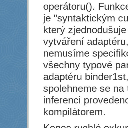
operátoru(). Funkc
je "syntaktickým c
který zjednodušuje
vytváření adaptéru
nemusíme specifik
všechny typové pa
adaptéru binder1st,
spolehneme se na 
inferenci proveden
kompilátorem.
Konec rychlé exku