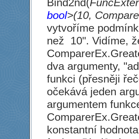
Bind2nd(
FuncExten
bool
>(10, Compare
vytvoříme podmínku
než 10". Vidíme, ž
ComparerEx.Greate
dva argumenty, "ad
funkci (přesněji ře
očekává jeden arg
argumentem funkc
ComparerEx.Greate
konstantní hodnota