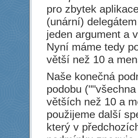
pro zbytek aplikac
(unární) delegátem 
jeden argument a vr
Nyní máme tedy po
větší než 10 a men
Naše konečná podm
podobu (""všechna 
větších než 10 a m
použijeme další spe
který v předchozíc