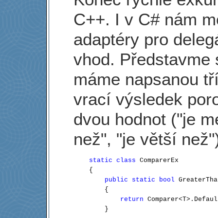
C++. I v C# nám 
adaptéry pro delegát
vhod. Představme si
máme napsanou tří
vrací výsledek por
dvou hodnot ("je m
než", "je větší než"
static
class
 ComparerEx

    {

public
static
bool
 GreaterTha
        {

return
 Comparer<T>.Defaul
        }
