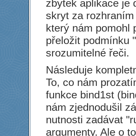
zbytek aplikace je
skryt za rozhraním
který nám pomohl p
přeložit podmínku
srozumitelné řeči.
Následuje kompletn
To, co nám prozatím
funkce bind1st (bi
nám zjednodušil z
nutnosti zadávat "
argumenty. Ale o 