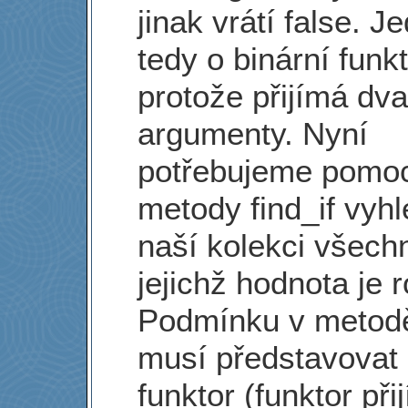
jinak vrátí false. J
tedy o binární funkt
protože přijímá dva
argumenty. Nyní
potřebujeme pomocí
metody find_if vyhl
naší kolekci všech
jejichž hodnota je 
Podmínku v metodě 
musí představovat 
funktor (funktor při