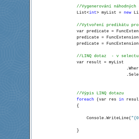
//Vygenerování náhodných 
            List<
int
> myList = 
new
 Li
//Vytvoření predikátu pro
            var predicate = FuncExten
            predicate = FuncExtension
            predicate = FuncExtension
//LINQ dotaz  - v selectu
            var result = myList

                                .Wher
                                .Sele
//Výpis LINQ dotazu
foreach
 (var res 
in
 resul
            {

                Console.WriteLine(
"{0
            }
