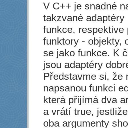
V C++ je snadné n
takzvané adaptéry 
funkce, respektive 
funktory - objekty, 
se jako funkce. K 
jsou adaptéry dobr
Představme si, ž
napsanou funkci eq
která přijímá dva 
a vrátí true, jestliž
oba argumenty sho