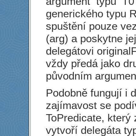
argument typu T0 a
generického typu R
spuštění pouze ve
(arg) a poskytne je
delegátovi origina
vždy předá jako dr
původním argument
Podobně fungují i d
zajímavost se podí
ToPredicate, který
vytvoří delegáta t