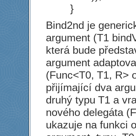
}
Bind2nd je generick
argument (T1 bind
která bude předsta
argument adaptova
(Func<T0, T1, R> o
přijímající dva arg
druhý typu T1 a vra
nového delegáta (F
ukazuje na funkci 