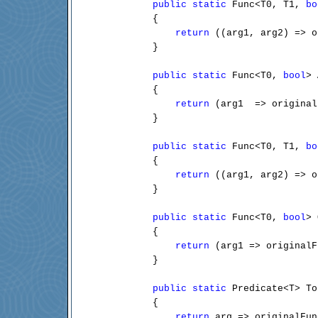
public
static
 Func<T0, T1, 
bo
        {

return
 ((arg1, arg2) => o
        }

public
static
 Func<T0, 
bool
> 
        {

return
 (arg1  => original
        }

public
static
 Func<T0, T1, 
bo
        {

return
 ((arg1, arg2) => o
        }

public
static
 Func<T0, 
bool
> 
        {

return
 (arg1 => originalF
        }

public
static
 Predicate<T> To
        {

return
 arg => originalFun