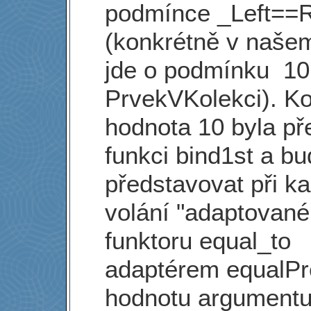
podmínce _Left==
(konkrétně v naše
jde o podmínku 10
PrvekVKolekci). Ko
hodnota 10 byla p
funkci bind1st a b
představovat při 
volání "adaptované
funktoru equal_to
adaptérem equalPr
hodnotu argumentu