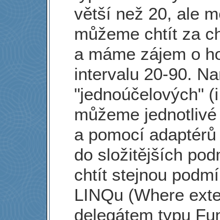
větší než 20, ale m
můžeme chtít za c
a máme zájem o ho
intervalu 20-90. N
"jednoúčelových" (
můžeme jednotlivé 
a pomocí adaptérů 
do složitějších p
chtít stejnou podmín
LINQu (Where exten
delegátem typu Fun