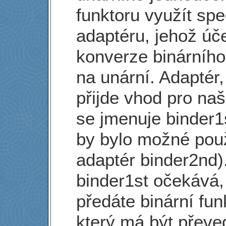
funktoru využít spe
adaptéru, jehož úč
konverze binárního
na unární. Adaptér,
přijde vhod pro naš
se jmenuje binder1
by bylo možné použ
adaptér binder2nd)
binder1st očekává
předáte binární fun
který má být převe