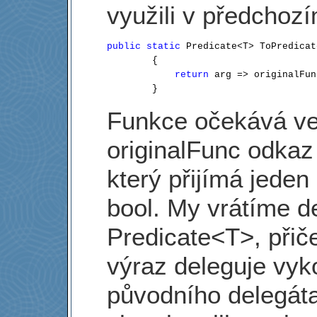
využili v předchozí
public
static
 Predicate<T> ToPredicat
        {

return
 arg => originalFun
Funkce očekává v
originalFunc odkaz
který přijímá jeden
bool. My vrátíme d
Predicate<T>, při
výraz deleguje vyk
původního delegáta