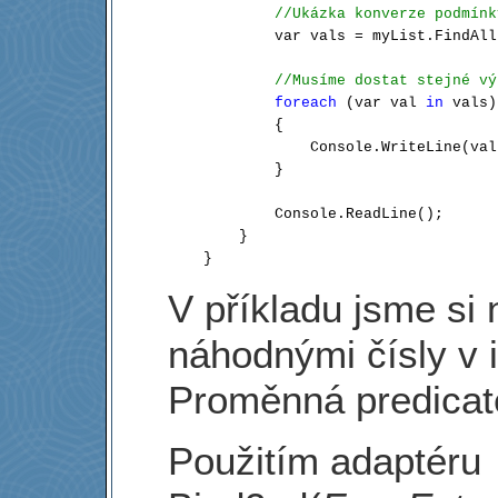
//Ukázka konverze podmínk
            var vals = myList.FindAll
//Musíme dostat stejné vý
foreach
 (var val 
in
 vals)

            {

                Console.WriteLine(val)
            }

            Console.ReadLine();

        }

    }
V příkladu jsme si 
náhodnými čísly v i
Proměnná predicat
Použitím adaptéru