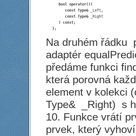
      bool operator()(
         const Type& 
_Left
, 
         const Type& 
      ) const;
   };
Na druhém řádku p
adaptér equalPredi
předáme funkci find
která porovná kaž
element v kolekci (
Type&
_Right) s 
10. Funkce vrátí pr
prvek, který vyhoví