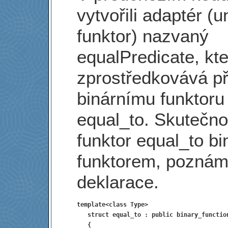
vytvořili adaptér (u
funktor) nazvaný
equalPredicate, kte
zprostředkovává př
binárnímu funktoru
equal_to. Skutečno
funktor equal_to b
funktorem, poznám
deklarace.
template<class Type>
   struct equal_to : public binary_functio
   {