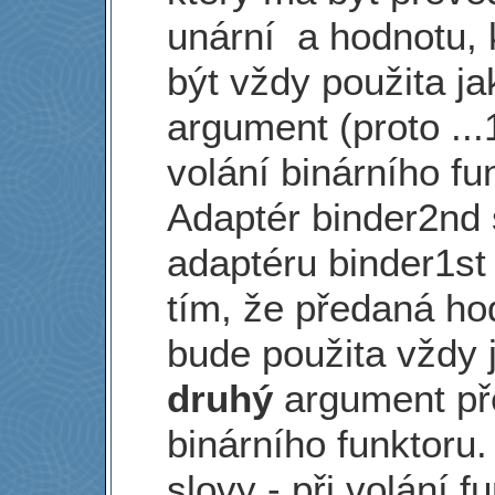
unární a hodnotu, 
být vždy použita j
argument (proto ...1
volání binárního fu
Adaptér binder2nd 
adaptéru binder1st l
tím, že předaná ho
bude použita vždy 
druhý
argument p
binárního funktoru.
slovy - při volání f