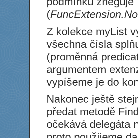
podmínku zneguje
(
FuncExtension.Not
Z kolekce myList 
všechna čísla splň
(proměnná predicat
argumentem exten
vypíšeme je do kon
Nakonec ještě ste
předat metodě Find
očekává delegáta 
proto použijeme dal