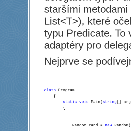
staršími metodami 
List<T>), které oč
typu Predicate. To
adaptéry pro deleg
Nejprve se podívej
class
 Program

    {

static
void
 Main(
string
[] arg
        {

            Random rand = 
new
 Random(