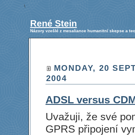
\
René Stein
Názory vzešlé z mesaliance humanitní skepse a t
MONDAY, 20 SEP
2004
ADSL versus CD
Uvažuji, že své po
GPRS připojení v