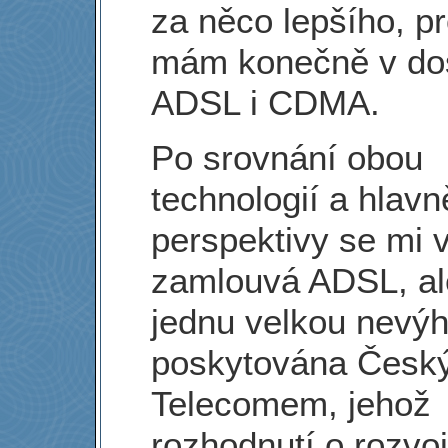
za něco lepšího, p
mám konečně v do
ADSL i CDMA.
Po srovnání obou
technologií a hlavně
perspektivy se mi v
zamlouvá ADSL, al
jednu velkou nevýh
poskytována Česk
Telecomem, jehož
rozhodnutí o rozvoj