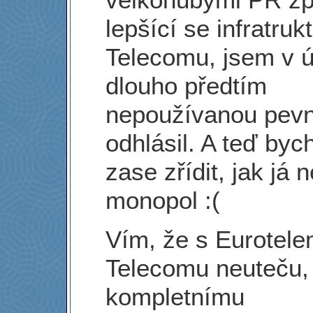
lepšící se infratruk
Telecomu, jsem v 
dlouho předtím
nepoužívanou pevn
odhlásil. A teď bych
zase zřídit, jak já
monopol :(
Vím, že s Eurotel
Telecomu neuteču, 
kompletnímu