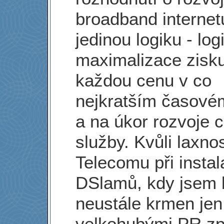
broadband internet
jedinou logiku - log
maximalizace zisk
každou cenu v co
nejkratším časové
a na úkor rozvoje c
služby. Kvůli laxnos
Telecomu při instal
DSlamů, kdy jsem 
neustále krmen jen
velkohubými PR zp