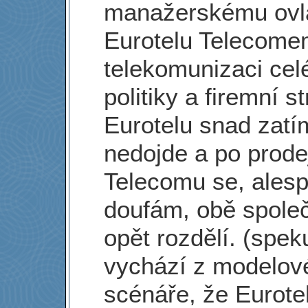
manažerskému ovl
Eurotelu Telecome
telekomunizaci cel
politiky a firemní s
Eurotelu snad zatí
nedojde a po prode
Telecomu se, ales
doufám, obě společ
opět rozdělí. (spek
vychází z modelov
scénáře, že Eurote