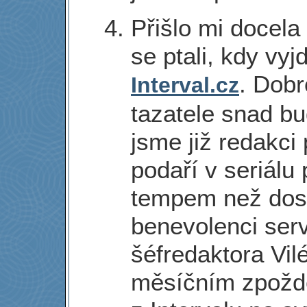
Přišlo mi docela 
se ptali, kdy vy
. Dob
Interval.cz
tazatele snad bud
jsme již redakci
podaří v seriálu
tempem než dosu
benevolenci serv
šéfredaktora Vi
měsíčním zpožd