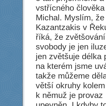
vstřícného člověka 
Michal. Myslím, že
Kazantzakis v Řek
říká, že zvětšování
svobody je jen iluz
jen zvětšuje délka 
na kterém jsme uvá
takže můžeme dělat
větší okruhy kolem
k němuž je provaz
upevněn. I kdyby t