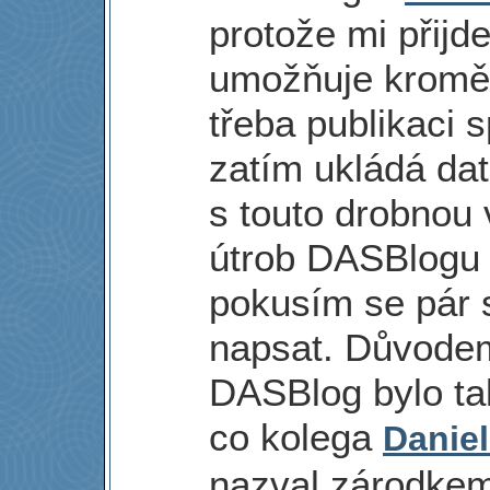
protože mi přijd
umožňuje kromě 
třeba publikaci 
zatím ukládá dat
s touto drobnou
útrob DASBlogu 
pokusím se pár
napsat. Důvode
DASBlog bylo ta
co kolega
Daniel
nazval zárodkem