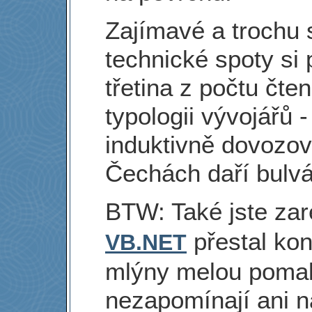
Zajímavé a trochu 
technické spoty si 
třetina z počtu čten
typologii vývojářů 
induktivně dovozova
Čechách daří bulvá
BTW: Také jste zar
přestal ko
VB.NET
mlýny melou pomal
nezapomínají ani n