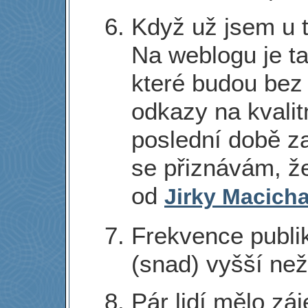
Když už jsem u t
Na weblogu je t
které budou bez 
odkazy na kvalit
poslední době za
se přiznávám, ž
od
Jirky Macich
Frekvence publi
(snad) vyšší ne
Pár lidí mělo zá