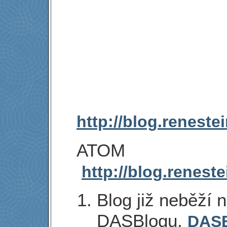
http://blog.renest
ATOM
http://blog.renes
Blog již neběží 
DASBlogu.
DAS