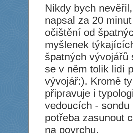
Nikdy bych nevěřil,
napsal za 20 minut 
očištění od špatný
myšlenek týkajícíc
špatných vývojářů s
se v něm tolik lidí
vývojář:). Kromě ty
připravuje i typolo
vedoucích - sondu 
potřeba zasunout c
na povrchu.