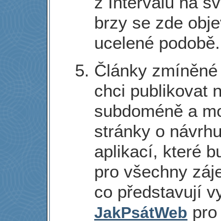
z Intervalu na s
brzy se zde obj
ucelené podobě.
Články zmíněné 
chci publikovat
subdoméně a moji
stránky o návrhu
aplikací, které 
pro všechny záj
co představují vy
pro 
JakPsátWeb