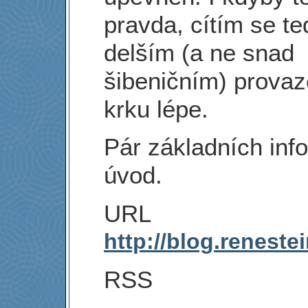
pravda, cítím se te
delším (a ne snad
šibeničním) prova
krku lépe.
Pár základních inf
úvod.
URL
http://blog.renestei
RSS