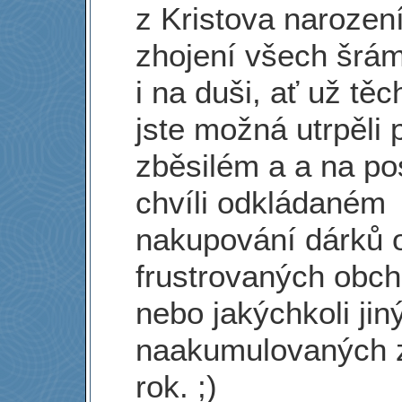
z Kristova narození
zhojení všech šrám
i na duši, ať už těc
jste možná utrpěli p
zběsilém a a na po
chvíli odkládaném
nakupování dárků 
frustrovaných obch
nebo jakýchkoli jin
naakumulovaných z
rok. ;)