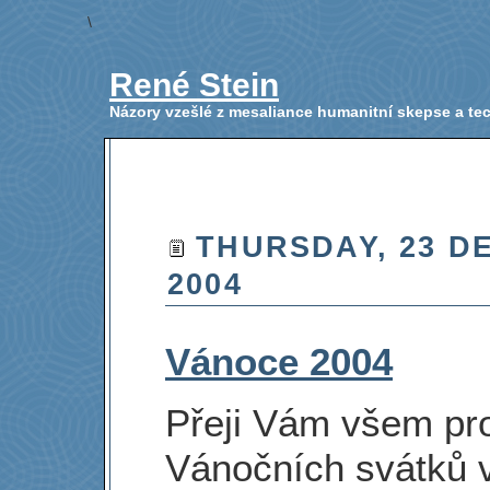
\
René Stein
Názory vzešlé z mesaliance humanitní skepse a t
THURSDAY, 23 D
2004
Vánoce 2004
Přeji Vám všem pro
Vánočních svátků v