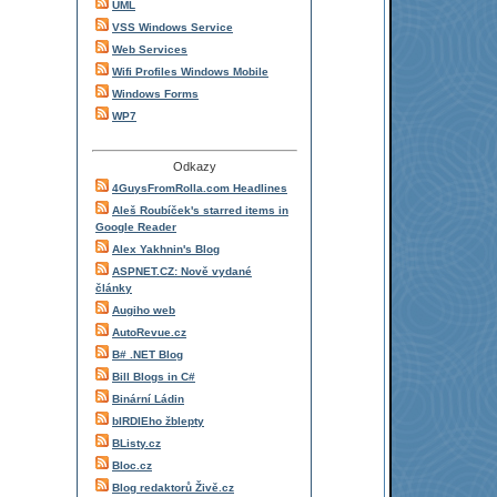
UML
VSS Windows Service
Web Services
Wifi Profiles Windows Mobile
Windows Forms
WP7
Odkazy
4GuysFromRolla.com Headlines
Aleš Roubíček's starred items in
Google Reader
Alex Yakhnin's Blog
ASPNET.CZ: Nově vydané
články
Augiho web
AutoRevue.cz
B# .NET Blog
Bill Blogs in C#
Binární Ládin
bIRDIEho žblepty
BListy.cz
Bloc.cz
Blog redaktorů Živě.cz