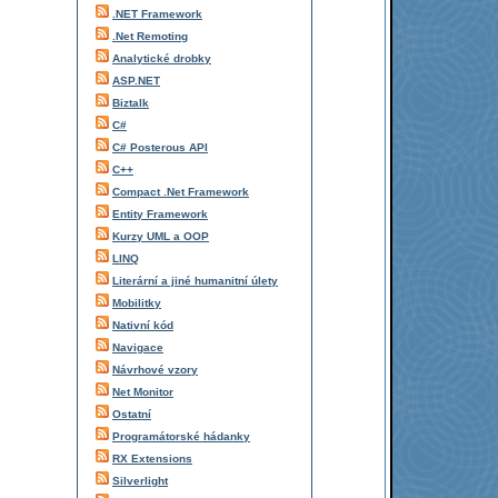
.NET Framework
.Net Remoting
Analytické drobky
ASP.NET
Biztalk
C#
C# Posterous API
C++
Compact .Net Framework
Entity Framework
Kurzy UML a OOP
LINQ
Literární a jiné humanitní úlety
Mobilitky
Nativní kód
Navigace
Návrhové vzory
Net Monitor
Ostatní
Programátorské hádanky
RX Extensions
Silverlight