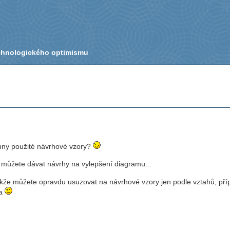
echnologického optimismu
hny použité návrhové vzory?
 můžete dávat návrhy na vylepšení diagramu...
akže můžete opravdu usuzovat na návrhové vzory jen podle vztahů, př
ra