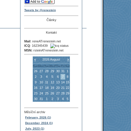
Tweets by @renestein
Články
Kontakt
Mail
: reneATrenestein.net
ICQ
: 162345439
MSN:
rsteinATrenestein.net
2026 August
<
>
Sun
Mon
Tue
Wed
Thu
Fri
Sat
26
27
28
29
30
31
1
2
3
4
5
6
7
8
9
10
11
12
13
14
15
16
17
18
19
20
21
22
23
24
25
26
27
28
29
30
31
1
2
3
4
5
Měsíční archiv
February, 2026 (1)
December, 2024 (1)
July, 2023 (1)