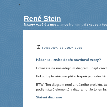
\
René Stein
Názory vzešlé z mesaliance humanitní skepse a t
TUESDAY, 26 JULY 2005
Hádanka - znáte dobře návrhové vzory?
Dokážete na následujícím diagramu najít všec
Pokud by to někomu přišlo trapně jednoduché,
BTW: Ten diagram není z reálného projektu, t
podle názvů elementů v diagramu. Je to jen h
Stažení diagramu