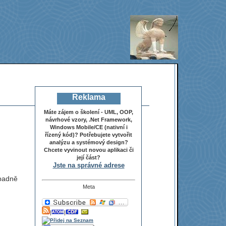
Reklama
Máte zájem o školení - UML, OOP,
návrhové vzory, .Net Framework,
Windows Mobile/CE (nativní i
řízený kód)? Potřebujete vytvořit
analýzu a systémový design?
Chcete vyvinout novou aplikaci či
její část?
Jste na správné adrese
ípadně
Meta
|
|